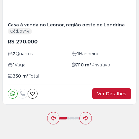
Casa à venda no Leonor, região oeste de Londrina
Cód. 9744
R$ 270.000
2
Quartos
1
Banheiro
1
Vaga
110
m²
Privativo
350
m²
Total
Ver Detalhes