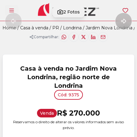
2
Fotos
Abrir menu
Home
/
Casa à venda
/
PR
/
Londrina
/
Jardim Nova Londrina
/
Compartilhar:
Casa à venda no Jardim Nova
Londrina, região norte de
Londrina
Cód: 9375
R$ 270.000
Venda
Reservamos o direito de alterar os valores informados sem aviso
prévio.