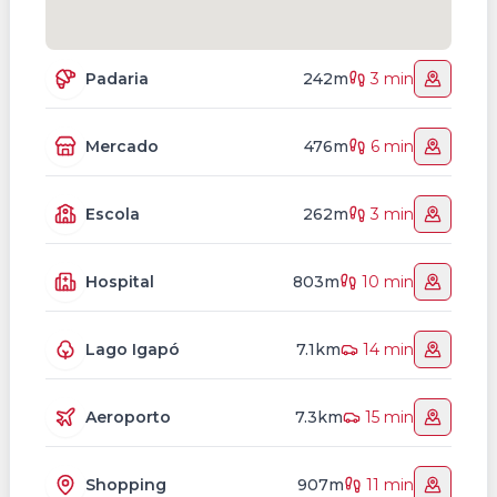
Padaria
242m
3 min
Mercado
476m
6 min
Escola
262m
3 min
Hospital
803m
10 min
Lago Igapó
7.1km
14 min
Aeroporto
7.3km
15 min
Shopping
907m
11 min