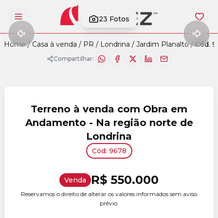
23
Fotos
Abrir menu
Home
/
Casa à venda
/
PR
/
Londrina
/
Jardim Planalto
/
Cód. 
Compartilhar:
Terreno à venda com Obra em
Andamento - Na região norte de
Londrina
Cód: 9678
R$ 550.000
Venda
Reservamos o direito de alterar os valores informados sem aviso
prévio.