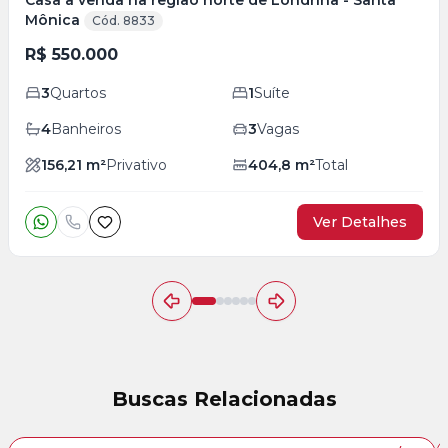
Casa à venda na região norte de Londrina - Santa
Mônica
Cód. 8833
R$ 550.000
3
Quartos
1
Suíte
4
Banheiros
3
Vagas
156,21
m²
Privativo
404,8
m²
Total
Ver Detalhes
Buscas Relacionadas