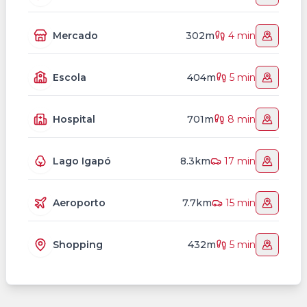
Mercado
302m
4 min
Escola
404m
5 min
Hospital
701m
8 min
Lago Igapó
8.3km
17 min
Aeroporto
7.7km
15 min
Shopping
432m
5 min