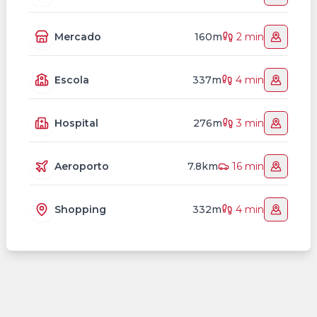
Mercado
160m
2 min
Escola
337m
4 min
Hospital
276m
3 min
Aeroporto
7.8km
16 min
Shopping
332m
4 min