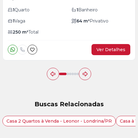
1
Quarto
1
Banheiro
1
Vaga
64
m²
Privativo
250
m²
Total
Ver Detalhes
Buscas Relacionadas
Casa 2 Quartos à Venda - Leonor - Londrina/PR
Casa à 