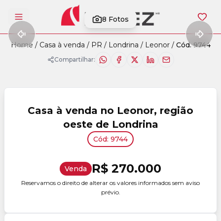
8
Fotos
Abrir menu
Home
/
Casa à venda
/
PR
/
Londrina
/
Leonor
/
Cód. 9744
Compartilhar:
Casa à venda no Leonor, região
oeste de Londrina
Cód: 9744
R$ 270.000
Venda
Reservamos o direito de alterar os valores informados sem aviso
prévio.