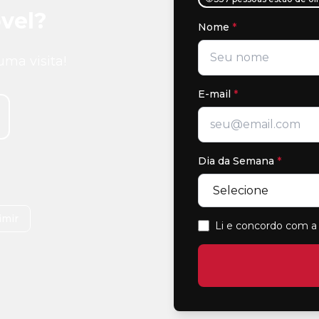
vel?
Nome
*
uma visita!
E-mail
*
Dia da Semana
*
imir
Li e concordo com a