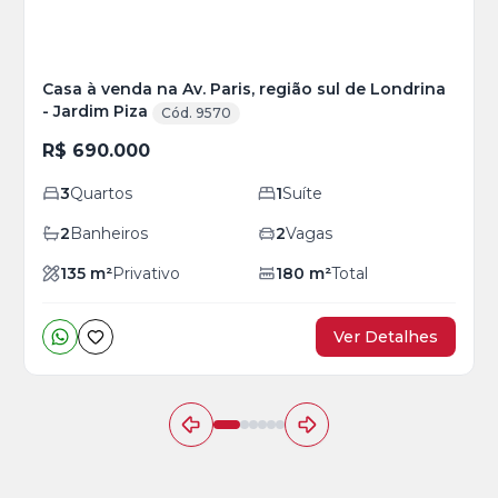
Casa à venda na Av. Paris, região sul de Londrina
- Jardim Piza
Cód. 9570
R$ 690.000
3
Quartos
1
Suíte
2
Banheiros
2
Vagas
135
m²
Privativo
180
m²
Total
Ver Detalhes