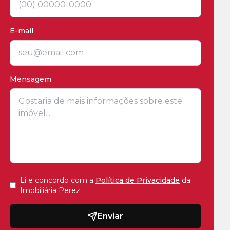
E-mail
Mensagem
Li e concordo com a
Política de Privacidade
da
Imobiliária Perez
.
Enviar