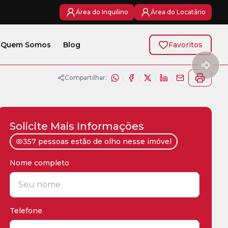
Área do Inquilino
Área do Locatário
Quem Somos
Blog
Favoritos
Compartilhar:
Solicite Mais Informações
357 pessoas estão de olho nesse imóvel
Nome completo
*
Telefone
*