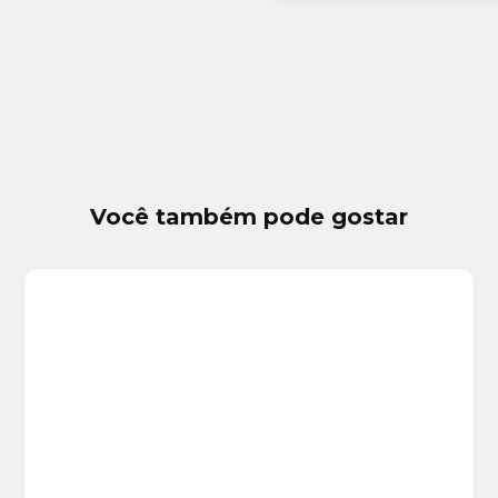
Você também pode gostar
Veja
Mais
+
3
foto
s