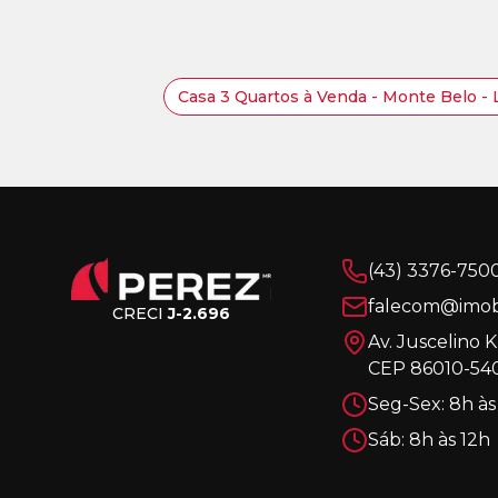
Casa 3 Quartos à Venda - Monte Belo -
(43) 3376-750
falecom@imobi
CRECI
J-2.696
Av. Juscelino 
CEP 86010-540
Seg-Sex: 8h às
Sáb: 8h às 12h