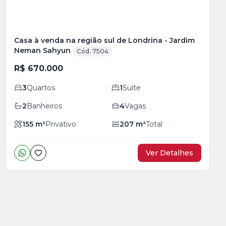
Casa à venda na região sul de Londrina - Jardim
Neman Sahyun
Cód. 7504
R$ 670.000
3
Quartos
1
Suíte
2
Banheiros
4
Vagas
155
m²
Privativo
207
m²
Total
Ver Detalhes