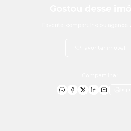
Gostou desse imó
Favorite, compartilhe ou agende 
Favoritar imóvel
Compartilhar
Impr