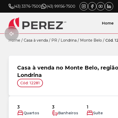
(43) 3376-7500
(43) 99156-7500
Home
Home
/
Casa à venda
/
PR
/
Londrina
/
Monte Belo
/
Cód. 1
Casa à venda no Monte Belo, região
Londrina
Cód: 12281
3
3
1
Quartos
Banheiros
Suíte