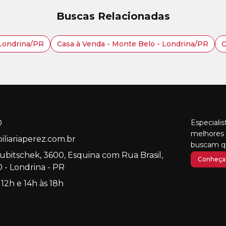
Buscas Relacionadas
 Londrina/PR
Casa à Venda - Monte Belo - Londrina/PR
C
0
Especiali
melhores 
liariaperez.com.br
buscam qu
Kubitschek, 3600, Esquina com Rua Brasil,
Conheça 
 - Londrina - PR
 12h e 14h às 18h