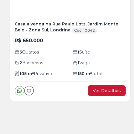
Casa a venda na Rua Paulo Lotz, Jardim Monte
Belo - Zona Sul, Londrina
Cód. 10042
R$ 650.000
3
Quartos
1
Suíte
2
Banheiros
1
Vaga
105
m²
Privativo
150
m²
Total
Ver Detalhes