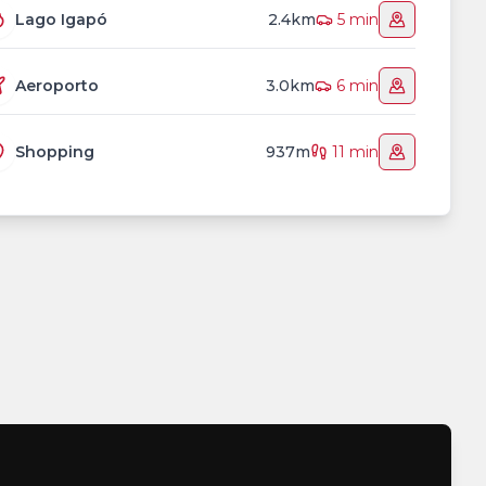
Lago Igapó
2.4km
5 min
Aeroporto
3.0km
6 min
Shopping
937m
11 min