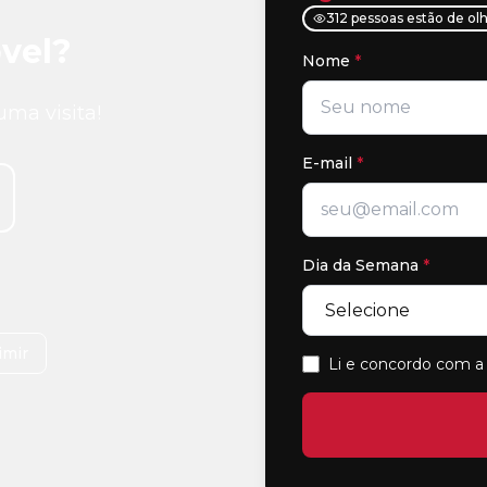
312 pessoas estão de ol
vel?
Nome
*
uma visita!
E-mail
*
Dia da Semana
*
imir
Li e concordo com a