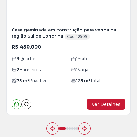
Casa geminada em construção para venda na
região Sul de Londrina
Cód. 12509
R$ 450.000
3
Quartos
1
Suíte
2
Banheiros
1
Vaga
75
m²
Privativo
125
m²
Total
Ver Detalhes