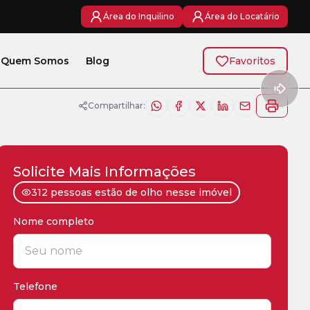
Área do Inquilino
Área do Locatário
Quem Somos
Blog
Favoritos
Compartilhar:
Solicite Mais Informações
312 pessoas estão de olho nesse imóvel
Nome completo
*
Telefone
*