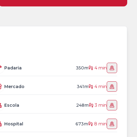
Padaria
350m
4 min
Mercado
341m
4 min
Escola
248m
3 min
Hospital
673m
8 min