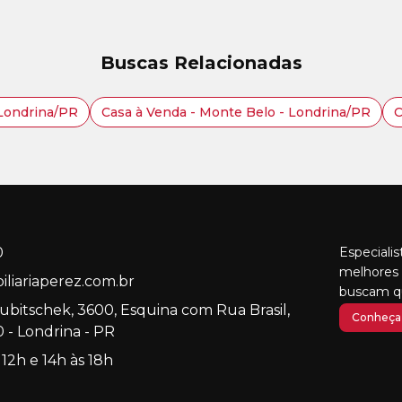
Buscas Relacionadas
 Londrina/PR
Casa à Venda - Monte Belo - Londrina/PR
C
0
Especiali
melhores 
liariaperez.com.br
buscam qu
Kubitschek, 3600, Esquina com Rua Brasil,
Conheça 
 - Londrina - PR
 12h e 14h às 18h