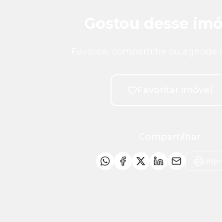
Gostou desse imó
Favorite, compartilhe ou agende 
Favoritar imóvel
Compartilhar
Impr