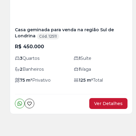
Casa geminada para venda na região Sul de
Londrina
Cód. 12511
R$ 450.000
3
Quartos
1
Suíte
2
Banheiros
1
Vaga
75
m²
Privativo
125
m²
Total
Ver Detalhes