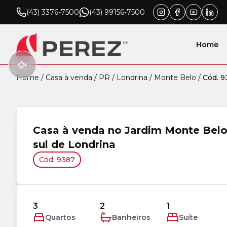
(43) 3376-7500
(43) 99156-7500
Home
Home
/
Casa à venda
/
PR
/
Londrina
/
Monte Belo
/
Cód. 9
Casa à venda no Jardim Monte Belo
sul de Londrina
Cód: 9387
3
2
1
Quartos
Banheiros
Suíte