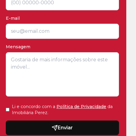
E-mail
Mensagem
Li e concordo com a
Política de Privacidade
da
Imobiliária Perez
.
Enviar