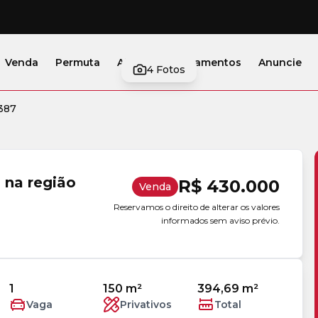
Venda
Permuta
Alugar
Lançamentos
Anuncie
4
Fotos
387
 na região
R$ 430.000
Venda
Reservamos o direito de alterar os valores
informados sem aviso prévio.
1
150 m²
394,69 m²
Vaga
Privativos
Total