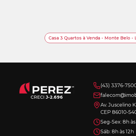
Casa 3 Quartos à Venda - Monte Belo -
(43) 3376-750
falecom@imobi
CRECI
J-2.696
Av. Juscelino 
CEP 86010-540
Seg-Sex: 8h às
Sáb: 8h às 12h