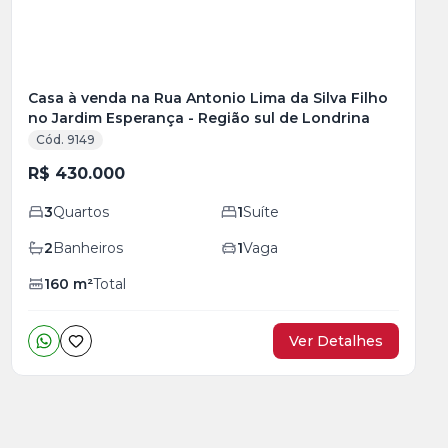
Casa à venda na Rua Antonio Lima da Silva Filho
no Jardim Esperança - Região sul de Londrina
Cód. 9149
R$ 430.000
3
Quartos
1
Suíte
2
Banheiros
1
Vaga
160
m²
Total
Ver Detalhes