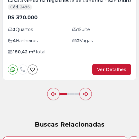
Casa à venda na região leste de Londrina - San izidro
Cód. 2496
R$ 370.000
3
Quartos
1
Suíte
4
Banheiros
2
Vagas
180,42
m²
Total
Ver Detalhes
Buscas Relacionadas