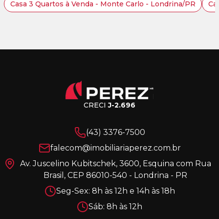
Casa 3 Quartos à Venda - Monte Carlo - Londrina/PR
Ca
CRECI
J-2.696
(43) 3376-7500
falecom@imobiliariaperez.com.br
Av. Juscelino Kubitschek, 3600, Esquina com Rua
Brasil, CEP 86010-540 - Londrina - PR
Seg-Sex: 8h às 12h e 14h às 18h
Sáb: 8h às 12h