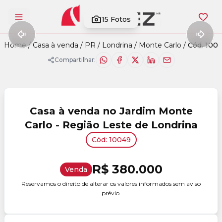
15
Fotos
Abrir menu
Home
/
Casa à venda
/
PR
/
Londrina
/
Monte Carlo
/
Cód. 100
Compartilhar:
Casa à venda no Jardim Monte
Carlo - Região Leste de Londrina
Cód: 10049
R$ 380.000
Venda
Reservamos o direito de alterar os valores informados sem aviso
prévio.