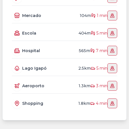
Mercado
104m
1 min
Escola
404m
5 min
Hospital
565m
7 min
Lago Igapó
2.5km
5 min
Aeroporto
1.3km
3 min
Shopping
1.8km
4 min