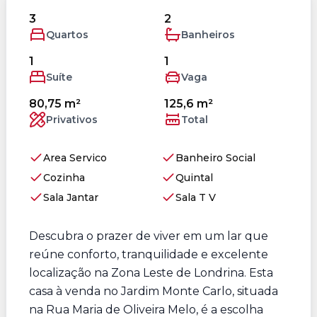
3
2
Quartos
Banheiros
1
1
Suíte
Vaga
80,75 m²
125,6 m²
Privativos
Total
Area Servico
Banheiro Social
Cozinha
Quintal
Sala Jantar
Sala T V
Descubra o prazer de viver em um lar que
reúne conforto, tranquilidade e excelente
localização na Zona Leste de Londrina. Esta
casa à venda no Jardim Monte Carlo, situada
na Rua Maria de Oliveira Melo, é a escolha