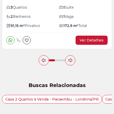
3
Quartos
1
Suíte
2
Banheiros
1
Vaga
91,15
m²
Privativo
172,9
m²
Total
Ver Detalhes
Buscas Relacionadas
Casa 2 Quartos à Venda - Pacaembu - Londrina/PR
Casa