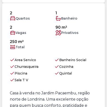
2
1
Quartos
Banheiro
2
90 m²
Vagas
Privativos
250 m²
Total
Area Servico
Banheiro Social
Churrasqueira
Cozinha
Piscina
Quintal
Sala T V
Casa à venda no Jardim Pacaembu, região
norte de Londrina. Uma excelente opção
para quem busca conforto, praticidade e