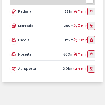
Padaria
581m
7 min
Mercado
289m
3 min
Escola
172m
2 min
Hospital
600m
7 min
Aeroporto
2.0km
4 min