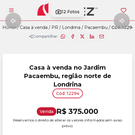
12
Fotos
Abrir menu
Home
/
Casa à venda
/
PR
/
Londrina
/
Pacaembu
/
Cód. 12294
Compartilhar:
Casa à venda no Jardim
Pacaembu, região norte de
Londrina
Cód: 12294
R$ 375.000
Venda
Reservamos o direito de alterar os valores informados sem aviso
prévio.