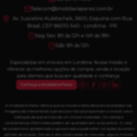
falecom@imobiliariaperez.com.br
Av. Juscelino Kubitschek, 3600, Esquina com Rua
Brasil, CEP 86010-540 - Londrina - PR
Seg-Sex: 8h às 12h e 14h às 18h
Sáb: 8h às 12h
Especialistas em imóveis em Londrina. Nossa missão é
oferecer as melhores opções de compra, venda e locação
para clientes que buscam qualidade e confiança.
Conheça a Imobiliária Perez
A Imobiliária Perez reforça que os móveis e itens decorativos exibidos nas
imagens são meramente ilustrativos e não acompanham o imóvel, salvo
indicação de que se trata de um imóvel mobiliado. Os valores e
características informados podem ser ajustados sem aviso prévio. O valor
de condomínio apresentado é aproximado e pode sofrer variações durante o
período de locação. Devido à alta rotatividade do mercado, alguns imóveis