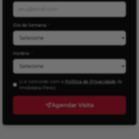
Dia da Semana
*
Horário
*
Li e concordo com a
Política de Privacidade
da
Imobiliária Perez
.
Agendar Visita