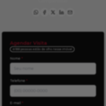
Compartilhar
Agendar Visita
188 pessoas estão de olho nesse imóvel
Nome
*
Telefone
*
E-mail
*