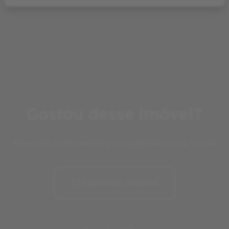
Gostou desse imóvel?
Favorite, compartilhe ou agende uma visita!
Favoritar imóvel