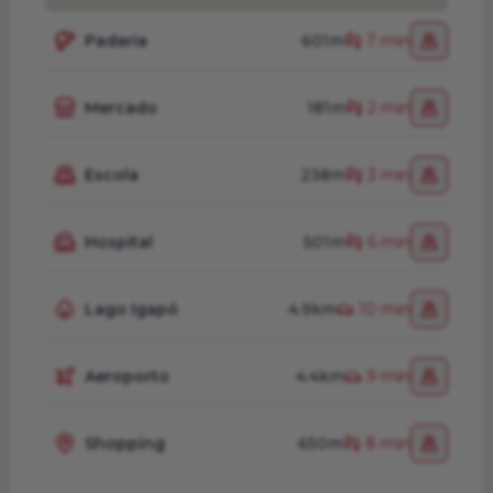
Padaria
601m
7 min
Mercado
181m
2 min
Escola
238m
3 min
Hospital
501m
6 min
Lago Igapó
4.9km
10 min
Aeroporto
4.4km
9 min
Shopping
650m
8 min