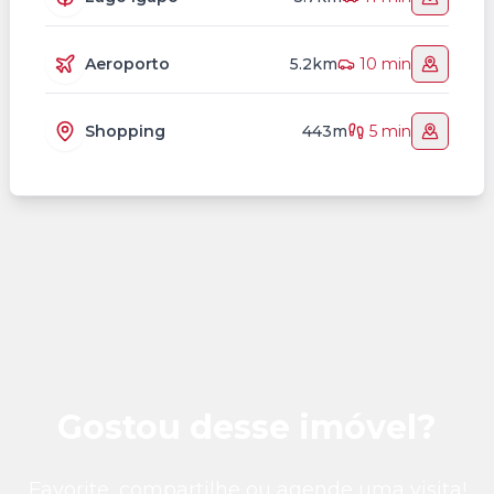
Aeroporto
5.2km
10 min
Shopping
443m
5 min
Gostou desse imóvel?
Favorite, compartilhe ou agende uma visita!