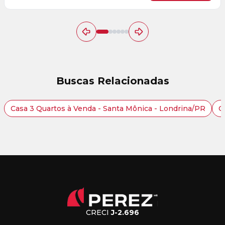
Buscas Relacionadas
Casa 3 Quartos à Venda - Santa Mônica - Londrina/PR
C
CRECI
J-2.696