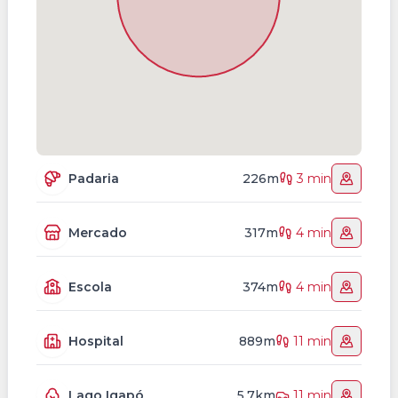
Padaria
226m
3 min
Mercado
317m
4 min
Escola
374m
4 min
Hospital
889m
11 min
Lago Igapó
5.7km
11 min