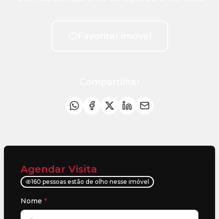
Favoritar imóvel
Compartilhar
Agendar Visita
160 pessoas estão de olho nesse imóvel
Nome
*