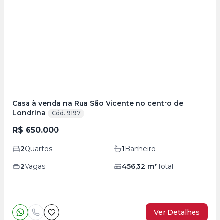
Mais
+
4
foto
s
Casa à venda na Rua São Vicente no centro de
Londrina
Cód. 9197
R$ 650.000
2
Quartos
1
Banheiro
2
Vagas
456,32
m²
Total
Ver Detalhes