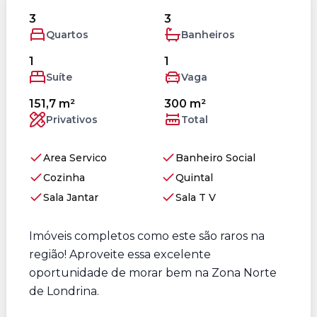
3
3
Quartos
Banheiros
1
1
Suíte
Vaga
151,7 m²
300 m²
Privativos
Total
Area Servico
Banheiro Social
Cozinha
Quintal
Sala Jantar
Sala T V
Imóveis completos como este são raros na
região! Aproveite essa excelente
oportunidade de morar bem na Zona Norte
de Londrina.