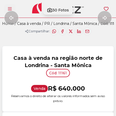
30
Fotos
Abrir menu
Home
/
Casa à venda
/
PR
/
Londrina
/
Santa Mônica
/
Cód. 111
Compartilhar:
Casa à venda na região norte de
Londrina - Santa Mônica
Cód: 11161
R$ 640.000
Venda
Reservamos o direito de alterar os valores informados sem aviso
prévio.