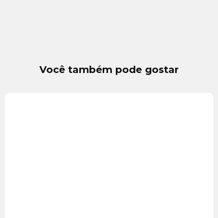
Você também pode gostar
Veja
Mais
+
12
foto
s