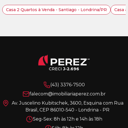
Casa 2 Quartos à Venda - Santiago - Londrina/PR
Casa à
CRECI
J-2.696
(43) 3376-7500
falecom@imobiliariaperez.com.br
Av. Juscelino Kubitschek, 3600, Esquina com Rua
Brasil, CEP 86010-540 - Londrina - PR
Seg-Sex: 8h às 12h e 14h às 18h