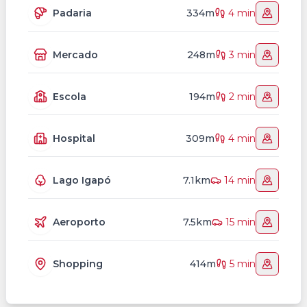
Padaria
334m
4 min
Mercado
248m
3 min
Escola
194m
2 min
Hospital
309m
4 min
Lago Igapó
7.1km
14 min
Aeroporto
7.5km
15 min
Shopping
414m
5 min