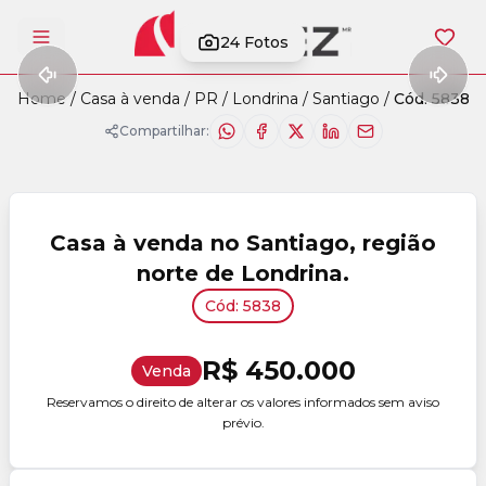
24
Fotos
Abrir menu
Home
/
Casa à venda
/
PR
/
Londrina
/
Santiago
/
Cód. 5838
Compartilhar:
Casa à venda no Santiago, região
norte de Londrina.
Cód: 5838
R$ 450.000
Venda
Reservamos o direito de alterar os valores informados sem aviso
prévio.