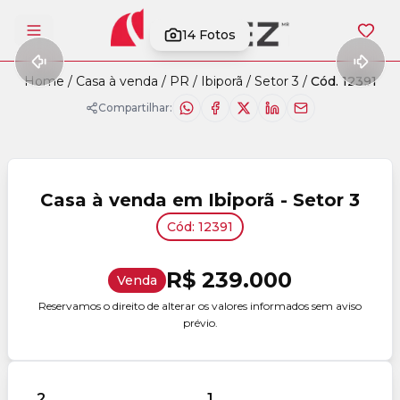
14
Fotos
Abrir menu
Home
/
Casa à venda
/
PR
/
Ibiporã
/
Setor 3
/
Cód. 12391
Compartilhar:
Casa à venda em Ibiporã - Setor 3
Cód: 12391
R$ 239.000
Venda
Reservamos o direito de alterar os valores informados sem aviso
prévio.
2
1