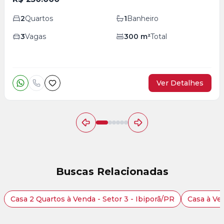
2
Quartos
1
Banheiro
3
Vagas
300
m²
Total
Ver Detalhes
Buscas Relacionadas
Casa 2 Quartos à Venda - Setor 3 - Ibiporã/PR
Casa à Ven