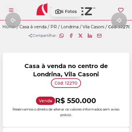
6
Fotos
Abrir menu
Home
/
Casa à venda
/
PR
/
Londrina
/
Vila Casoni
/
Cód. 12270
Compartilhar:
Casa à venda no centro de
Londrina, Vila Casoni
Cód: 12270
R$ 550.000
Venda
Reservamos o direito de alterar os valores informados sem aviso
prévio.