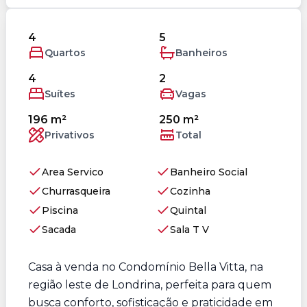
4
5
Quartos
Banheiros
4
2
Suítes
Vagas
196 m²
250 m²
Privativos
Total
Area Servico
Banheiro Social
Churrasqueira
Cozinha
Piscina
Quintal
Sacada
Sala T V
Casa à venda no Condomínio Bella Vitta, na
região leste de Londrina, perfeita para quem
busca conforto, sofisticação e praticidade em