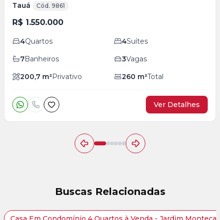
Tauá
Cód. 9861
R$ 1.550.000
4
Quartos
4
Suítes
7
Banheiros
3
Vagas
200,7
m²
Privativo
260
m²
Total
Ver Detalhes
Buscas Relacionadas
Casa Em Condomínio 4 Quartos à Venda - Jardim Montecati