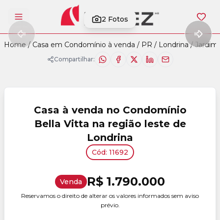
2
Fotos
Abrir menu
Home
/
Casa em Condomínio à venda
/
PR
/
Londrina
/
Jardim
Compartilhar:
Casa à venda no Condomínio
Bella Vitta na região leste de
Londrina
Cód: 11692
R$ 1.790.000
Venda
Reservamos o direito de alterar os valores informados sem aviso
prévio.