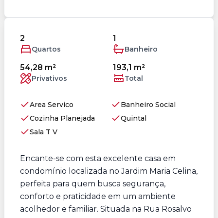
2
1
Quartos
Banheiro
54,28 m²
193,1 m²
Privativos
Total
Area Servico
Banheiro Social
Cozinha Planejada
Quintal
Sala T V
Encante-se com esta excelente casa em
condomínio localizada no Jardim Maria Celina,
perfeita para quem busca segurança,
conforto e praticidade em um ambiente
acolhedor e familiar. Situada na Rua Rosalvo