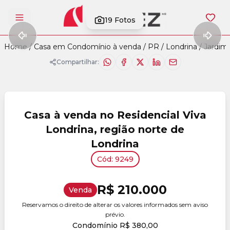
19
Fotos
Abrir menu
Home
/
Casa em Condomínio à venda
/
PR
/
Londrina
/
Jardim 
Compartilhar:
Casa à venda no Residencial Viva
Londrina, região norte de
Londrina
Cód: 9249
R$ 210.000
Venda
Reservamos o direito de alterar os valores informados sem aviso
prévio.
Condomínio R$ 380,00