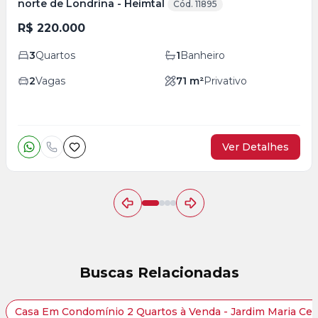
norte de Londrina - Heimtal
Cód. 11895
R$ 220.000
3
Quartos
1
Banheiro
2
Vagas
71
m²
Privativo
Ver Detalhes
Buscas Relacionadas
Casa Em Condomínio 2 Quartos à Venda - Jardim Maria Cel