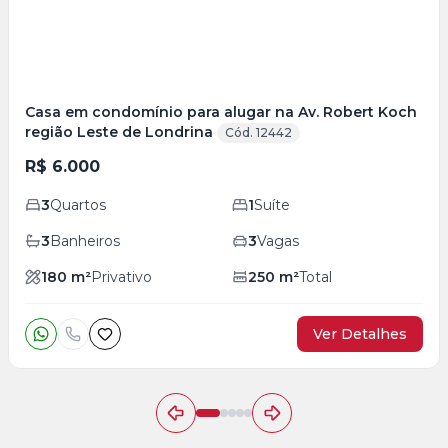
Casa em condomínio para alugar na Av. Robert Koch
região Leste de Londrina
Cód. 12442
R$ 6.000
3
Quartos
1
Suíte
3
Banheiros
3
Vagas
180
m²
Privativo
250
m²
Total
Ver Detalhes