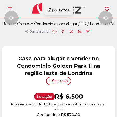
27
Fotos
Abrir menu
Home
/
Casa em Condomínio para alugar
/
PR
/
Londrina
/
Gold
Compartilhar:
Casa para alugar e vender no
Condomínio Golden Park II na
região leste de Londrina
Cód: 9243
R$ 6.500
Locação
Reservamos o direito de alterar os valores informados sem aviso
prévio.
Condomínio R$ 570,00