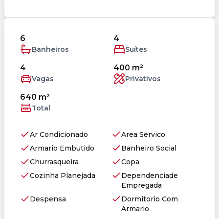
6
4
Banheiros
Suítes
4
400 m²
Vagas
Privativos
640 m²
Total
Ar Condicionado
Area Servico
Armario Embutido
Banheiro Social
Churrasqueira
Copa
Cozinha Planejada
Dependenciade
Empregada
Despensa
Dormitorio Com
Armario