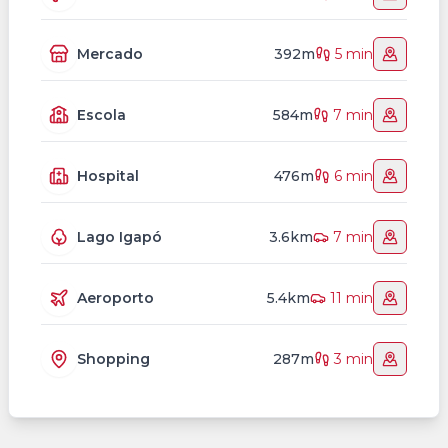
Mercado
392m
5 min
Escola
584m
7 min
Hospital
476m
6 min
Lago Igapó
3.6km
7 min
Aeroporto
5.4km
11 min
Shopping
287m
3 min