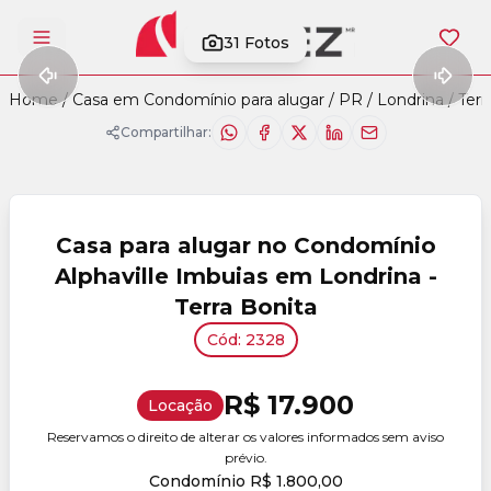
31
Fotos
Abrir menu
Home
/
Casa em Condomínio para alugar
/
PR
/
Londrina
/
Terr
Compartilhar:
Casa para alugar no Condomínio
Alphaville Imbuias em Londrina -
Terra Bonita
Cód: 2328
R$ 17.900
Locação
Reservamos o direito de alterar os valores informados sem aviso
prévio.
Condomínio R$ 1.800,00