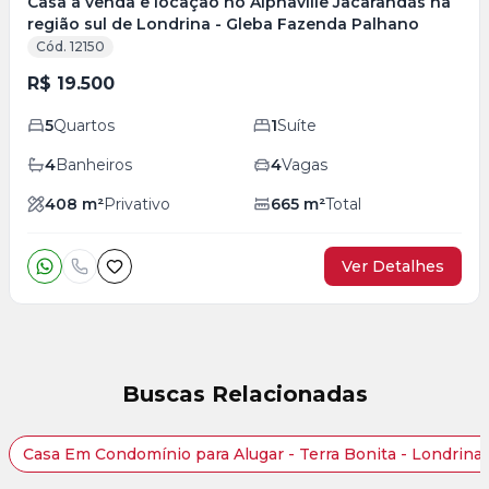
Casa à venda e locação no Alphaville Jacarandás na
região sul de Londrina - Gleba Fazenda Palhano
Cód. 12150
R$ 19.500
5
Quartos
1
Suíte
4
Banheiros
4
Vagas
408
m²
Privativo
665
m²
Total
Ver Detalhes
Buscas Relacionadas
Casa Em Condomínio para Alugar - Terra Bonita - Londrina