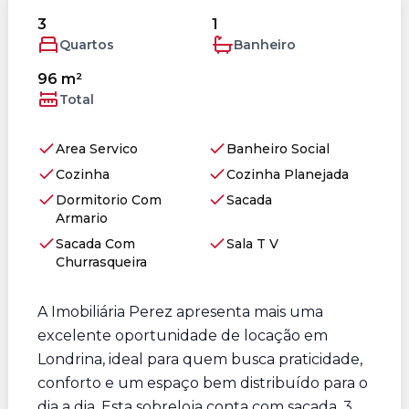
3
1
Quartos
Banheiro
96 m²
Total
Area Servico
Banheiro Social
Cozinha
Cozinha Planejada
Dormitorio Com
Sacada
Armario
Sacada Com
Sala T V
Churrasqueira
A Imobiliária Perez apresenta mais uma
excelente oportunidade de locação em
Londrina, ideal para quem busca praticidade,
conforto e um espaço bem distribuído para o
dia a dia. Esta sobreloja conta com sacada, 3