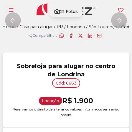
21
Fotos
Abrir menu
Home
/
Casa para alugar
/
PR
/
Londrina
/
São Lourenço
/
Cód.
Compartilhar:
Sobreloja para alugar no centro
de Londrina
Cód: 6663
R$ 1.900
Locação
Reservamos o direito de alterar os valores informados sem aviso
prévio.