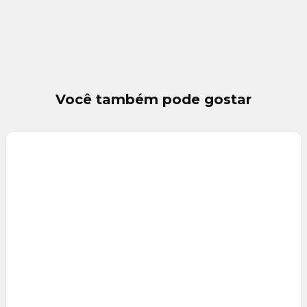
Você também pode gostar
Veja
Mais
+
11
foto
s