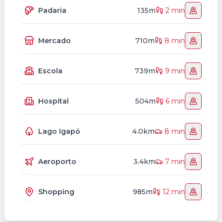
Padaria
135m
2 min
Mercado
710m
8 min
Escola
739m
9 min
Hospital
504m
6 min
Lago Igapó
4.0km
8 min
Aeroporto
3.4km
7 min
Shopping
985m
12 min