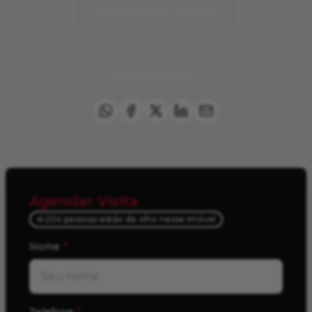
Favoritar imóvel
Compartilhar
Agendar Visita
204 pessoas estão de olho nesse imóvel
Nome
*