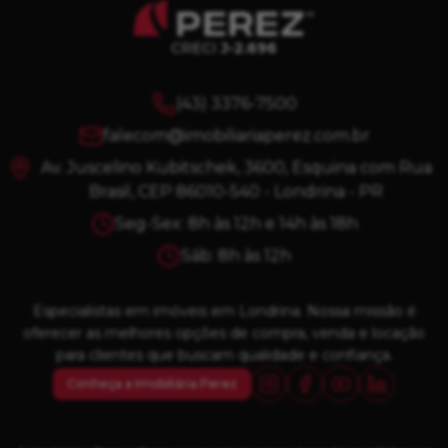
CRECI
J-2.696
(43) 3376-7500
falecom@imobiliariaperez.com.br
Av. Juscelino Kubitschek, 3600, Esquina com Rua
Brasil, CEP 86010-540 - Londrina - PR
Seg-Sex: 8h às 12h e 14h às 18h
Sáb: 8h às 12h
Especialistas em imóveis em Londrina. Nossa missão é
oferecer as melhores opções de compra, venda e locação
para clientes que buscam qualidade e confiança.
Conheça a Imobiliária Perez