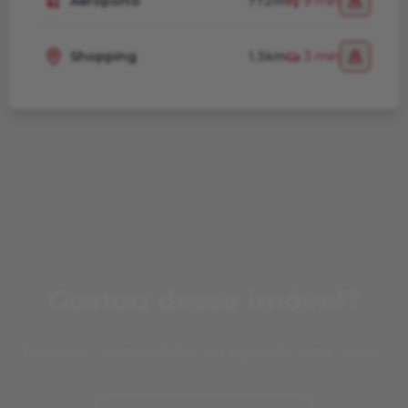
Aeroporto
772m
9 min
Shopping
1.3km
3 min
Gostou desse imóvel?
Favorite, compartilhe ou agende uma visita!