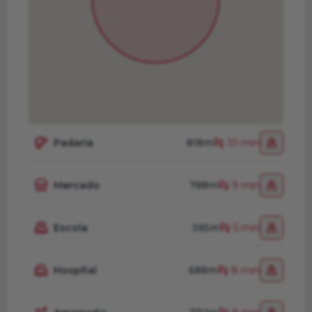
Padaria
818m
10 min
Mercado
788m
9 min
Escola
395m
5 min
Hospital
688m
8 min