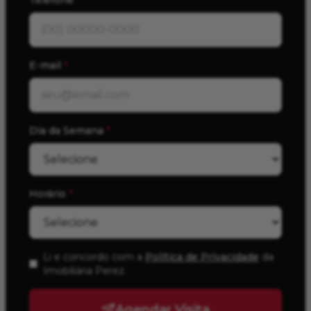
Telefone
*
E-mail
*
Dia da Semana
*
Horário
*
Li e concordo com a
Política de Privacidade
da
Imobiliária Perez
.
Agendar Visita