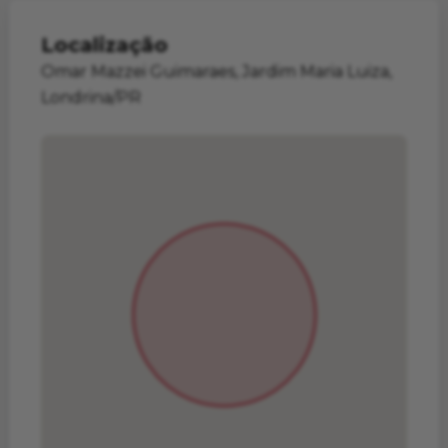
Localização
Omar Mazzei Guimaraes, Jardim Maria Luiza,
Londrina/PR