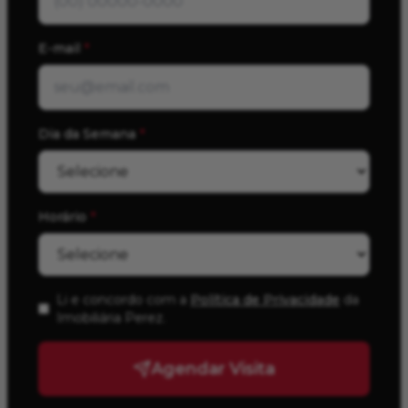
E-mail
*
Dia da Semana
*
Horário
*
Li e concordo com a
Política de Privacidade
da
Imobiliária Perez
.
Agendar Visita