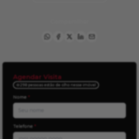
Compartilhar
Agendar Visita
298 pessoas estão de olho nesse imóvel
Nome
*
Telefone
*