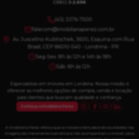
CRECI
J-2.696
(43) 3376-7500
falecom@imobiliariaperez.com.br
Av. Juscelino Kubitschek, 3600, Esquina com Rua
Brasil, CEP 86010-540 - Londrina - PR
Seg-Sex: 8h às 12h e 14h às 18h
Sáb: 8h às 12h
Especialistas em imóveis em Londrina. Nossa missão é
oferecer as melhores opções de compra, venda e locação
para clientes que buscam qualidade e confiança.
Conheça a Imobiliária Perez
A Imobiliária Perez reforça que os móveis e itens decorativos exibidos nas
imagens são meramente ilustrativos e não acompanham o imóvel, salvo