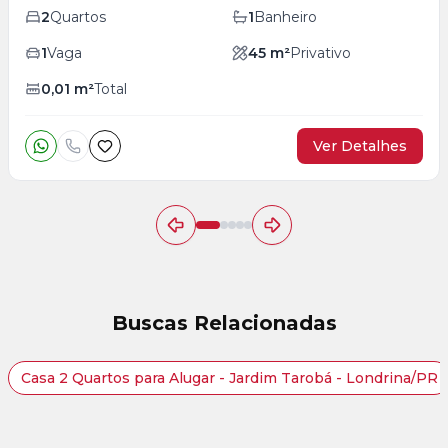
2
Quartos
1
Banheiro
1
Vaga
45
m²
Privativo
0,01
m²
Total
Ver Detalhes
Buscas Relacionadas
Casa 2 Quartos para Alugar - Jardim Tarobá - Londrina/PR