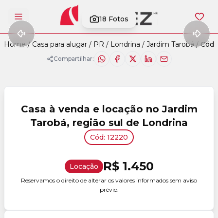
18
Fotos
Abrir menu
Home
/
Casa para alugar
/
PR
/
Londrina
/
Jardim Tarobá
/
Cód.
Compartilhar:
Casa à venda e locação no Jardim
Tarobá, região sul de Londrina
Cód: 12220
R$ 1.450
Locação
Reservamos o direito de alterar os valores informados sem aviso
prévio.