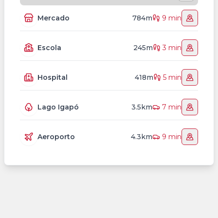
Mercado
784m
9 min
Escola
245m
3 min
Hospital
418m
5 min
Lago Igapó
3.5km
7 min
Aeroporto
4.3km
9 min