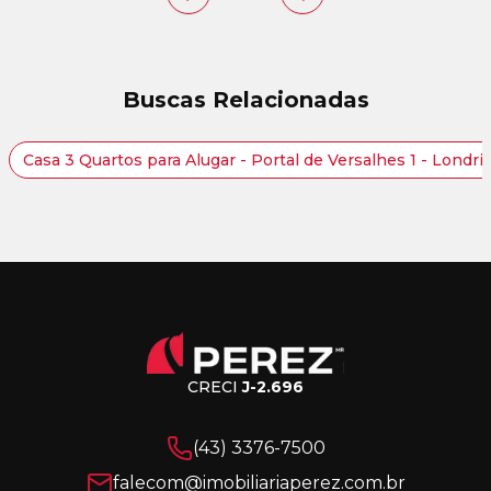
Buscas Relacionadas
Casa 3 Quartos para Alugar - Portal de Versalhes 1 - Londr
CRECI
J-2.696
(43) 3376-7500
falecom@imobiliariaperez.com.br