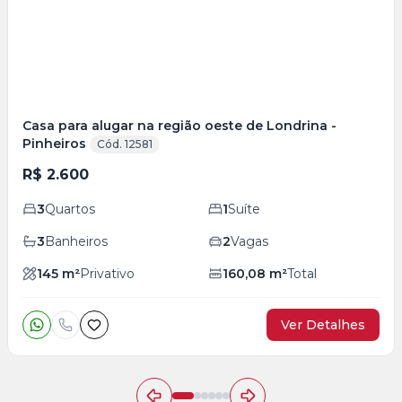
Casa para alugar na região oeste de Londrina -
Pinheiros
Cód. 12581
R$ 2.600
3
Quartos
1
Suíte
3
Banheiros
2
Vagas
145
m²
Privativo
160,08
m²
Total
Ver Detalhes