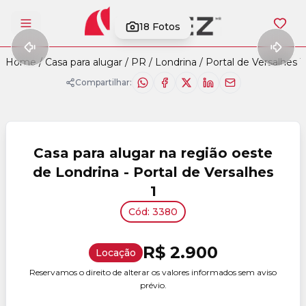
18
Fotos
Abrir menu
Home
/
Casa para alugar
/
PR
/
Londrina
/
Portal de Versalhes 1
Compartilhar:
Casa para alugar na região oeste
de Londrina - Portal de Versalhes
1
Cód: 3380
R$ 2.900
Locação
Reservamos o direito de alterar os valores informados sem aviso
prévio.