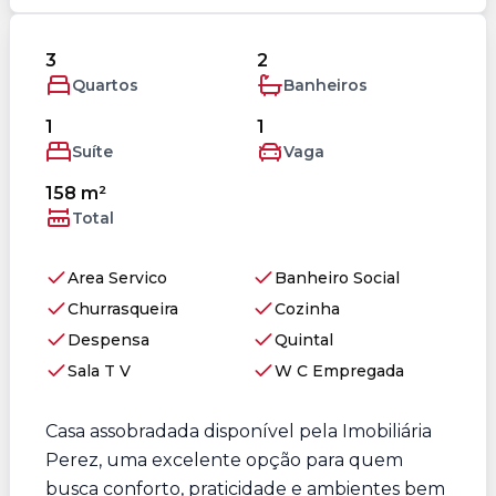
3
2
Quartos
Banheiros
1
1
Suíte
Vaga
158 m²
Total
Area Servico
Banheiro Social
Churrasqueira
Cozinha
Despensa
Quintal
Sala T V
W C Empregada
Casa assobradada disponível pela Imobiliária
Perez, uma excelente opção para quem
busca conforto, praticidade e ambientes bem