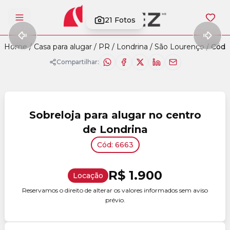
21
Fotos
Abrir menu
Home
/
Casa para alugar
/
PR
/
Londrina
/
São Lourenço
/
Cód.
Compartilhar:
Sobreloja para alugar no centro
de Londrina
Cód: 6663
R$ 1.900
Locação
Reservamos o direito de alterar os valores informados sem aviso
prévio.