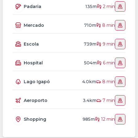
Padaria
135m
2 min
Mercado
710m
8 min
Escola
739m
9 min
Hospital
504m
6 min
Lago Igapó
4.0km
8 min
Aeroporto
3.4km
7 min
Shopping
985m
12 min