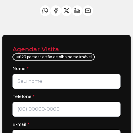
Agendar Visita
823 pessoas estão de olho nesse imóvel
Nome
*
Telefone
*
E-mail
*