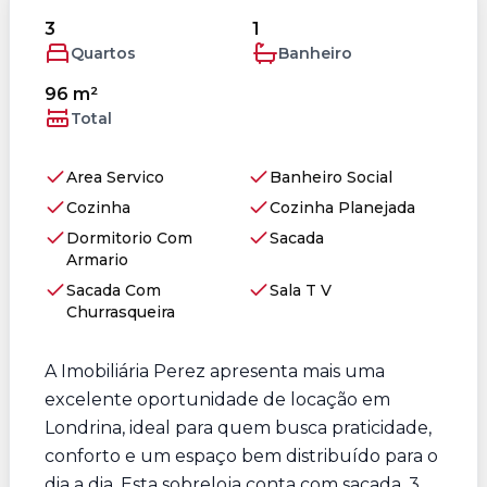
3
1
Quartos
Banheiro
96 m²
Total
Area Servico
Banheiro Social
Cozinha
Cozinha Planejada
Dormitorio Com
Sacada
Armario
Sacada Com
Sala T V
Churrasqueira
A Imobiliária Perez apresenta mais uma
excelente oportunidade de locação em
Londrina, ideal para quem busca praticidade,
conforto e um espaço bem distribuído para o
dia a dia. Esta sobreloja conta com sacada, 3