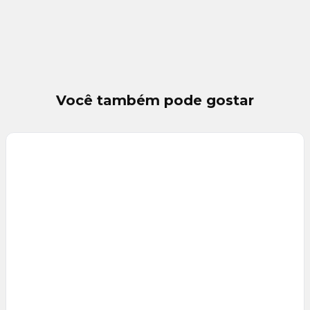
Você também pode gostar
Veja
Mais
+
11
foto
s