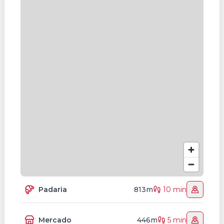
Padaria
813m
10 min
Mercado
446m
5 min