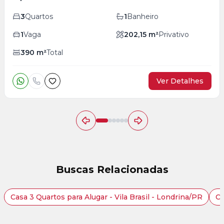
3
Quartos
1
Banheiro
1
Vaga
202,15
m²
Privativo
390
m²
Total
Ver Detalhes
Buscas Relacionadas
Casa 3 Quartos para Alugar - Vila Brasil - Londrina/PR
Ca