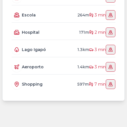
Escola
264m
3 min
Hospital
171m
2 min
Lago Igapó
1.3km
3 min
Aeroporto
1.4km
3 min
Shopping
597m
7 min