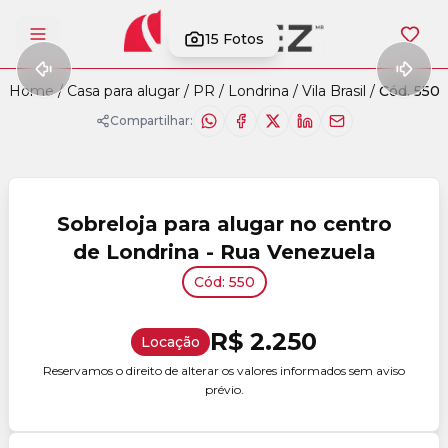
15
Fotos
Abrir menu
Home
/
Casa para alugar
/
PR
/
Londrina
/
Vila Brasil
/
Cód. 550
Compartilhar:
Sobreloja para alugar no centro
de Londrina - Rua Venezuela
Cód: 550
R$ 2.250
Locação
Reservamos o direito de alterar os valores informados sem aviso
prévio.