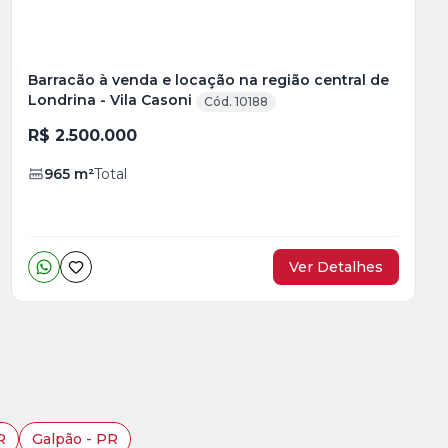
Barracão à venda e locação na região central de
Londrina - Vila Casoni
Cód. 10188
R$ 2.500.000
965
m²
Total
Ver Detalhes
R
Galpão - PR