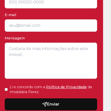
E-mail
Mensagem
Li e concordo com a
Política de Privacidade
da
Imobiliária Perez
.
Enviar