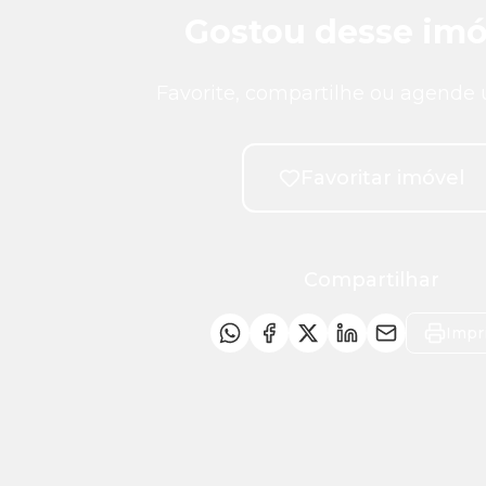
Gostou desse imó
Favorite, compartilhe ou agende 
Favoritar imóvel
Compartilhar
Impr