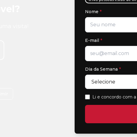
vel?
Nome
*
uma visita!
E-mail
*
Dia da Semana
*
imir
Li e concordo com a