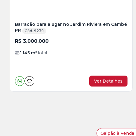
Barracão para alugar no Jardim Riviera em Cambé
PR
Cód. 9239
R$ 3.000.000
1.145
m²
Total
Ver Detalhes
Galpão à Venda 