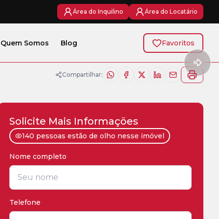
Área do Inquilino
Área do Locatário
Quem Somos
Blog
Favoritos
Compartilhar:
Solicite Mais Informações
140 pessoas estão de olho nesse imóvel
Nome completo
*
Telefone
*