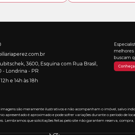
0
Especiali
melhores 
liariaperez.com.br
buscam qu
Kubitschek, 3600, Esquina com Rua Brasil,
Conheça 
 - Londrina - PR
 12h e 14h às 18h
nas imagens são meramente ilustrativos e não acompanham o imóvel, salvo indica
io apresentado é aproximado e pode sofrer variações durante o período de loca
is. Lembramos que solicitações feitas pelo site não garantem reserva, compra,