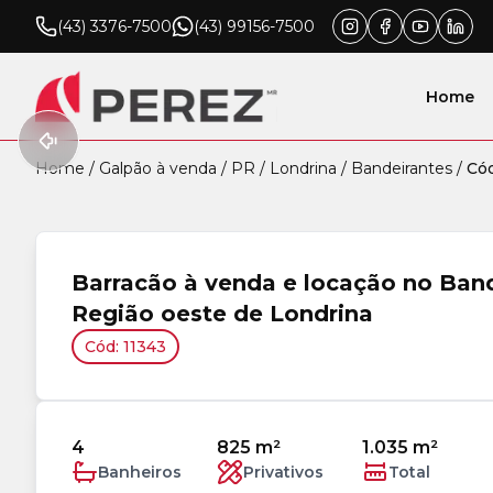
(43) 3376-7500
(43) 99156-7500
Home
Home
/
Galpão à venda
/
PR
/
Londrina
/
Bandeirantes
/
Cód
Barracão à venda e locação no Band
Região oeste de Londrina
Cód: 11343
4
825 m²
1.035 m²
Banheiros
Privativos
Total