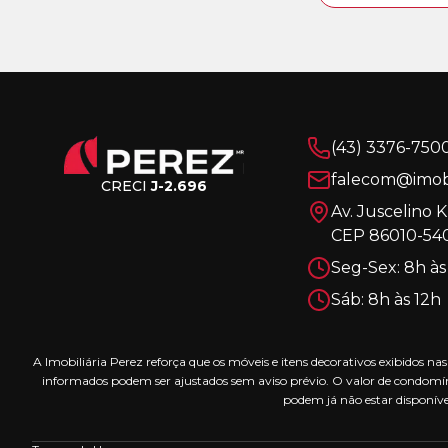
(43) 3376-750
falecom@imobi
CRECI
J-2.696
Av. Juscelino 
CEP 86010-540
Seg-Sex: 8h às
Sáb: 8h às 12h
A Imobiliária Perez reforça que os móveis e itens decorativos exibidos 
informados podem ser ajustados sem aviso prévio. O valor de condomín
podem já não estar disponíve