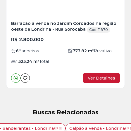
Barracão à venda no Jardim Coroados na região
oeste de Londrina - Rua Sorocaba
Cód. 11870
R$ 2.800.000
6
Banheiros
773,82
m²
Privativo
1.525,24
m²
Total
Ver Detalhes
Buscas Relacionadas
- Bandeirantes - Londrina/PR
Galpão à Venda - Londrina/P