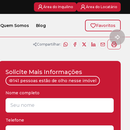
Área do Inquilino
Área do Locatário
Quem Somos
Blog
Favoritos
Compartilhar:
Solicite Mais Informações
141 pessoas estão de olho nesse imóvel
Nome completo
*
Telefone
*