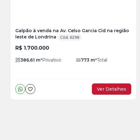
Galpão à venda na Av. Celso Garcia Cid na região
leste de Londrina
Cód. 6298
R$ 1.700.000
386,61
m²
Privativo
773
m²
Total
Ver Detalhes