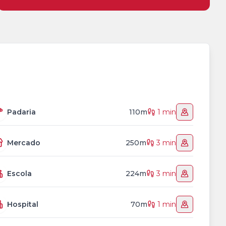
Padaria
110m
1 min
Mercado
250m
3 min
Escola
224m
3 min
Hospital
70m
1 min