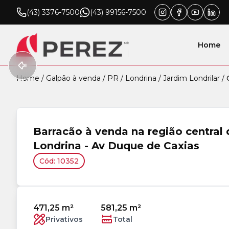
(43) 3376-7500
(43) 99156-7500
Home
Home
/
Galpão à venda
/
PR
/
Londrina
/
Jardim Londrilar
/
Barracão à venda na região central 
Londrina - Av Duque de Caxias
Cód: 10352
471,25 m²
581,25 m²
Privativos
Total