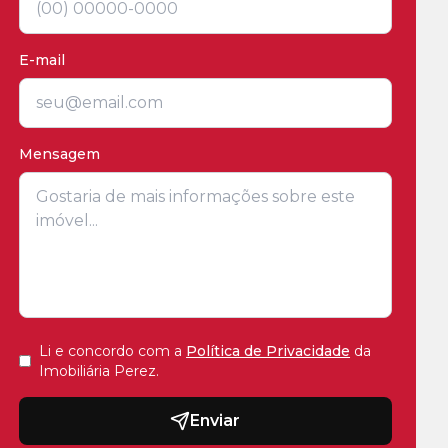
E-mail
Mensagem
Li e concordo com a
Política de Privacidade
da
Imobiliária Perez
.
Enviar