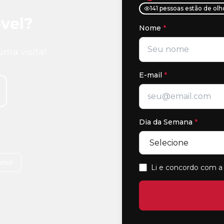
141 pessoas estão de ol
vel?
Nome
*
uma visita!
E-mail
*
Dia da Semana
*
imir
Li e concordo com a