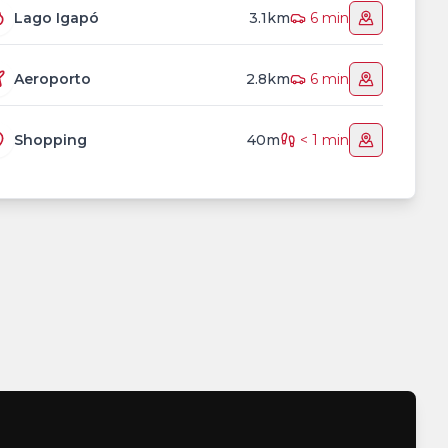
Lago Igapó
3.1km
6 min
Aeroporto
2.8km
6 min
Shopping
40m
< 1 min