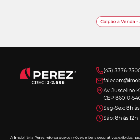
Galpão à Venda - 
(43) 3376-750
falecom@imobi
CRECI
J-2.696
Av. Juscelino 
CEP 86010-540
Seg-Sex: 8h às
Sáb: 8h às 12h
A Imobiliária Perez reforça que os móveis e itens decorativos exibidos 