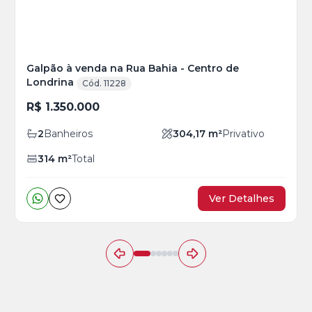
Galpão à venda na Rua Bahia - Centro de
Londrina
Cód. 11228
R$ 1.350.000
2
Banheiros
304,17
m²
Privativo
314
m²
Total
Ver Detalhes