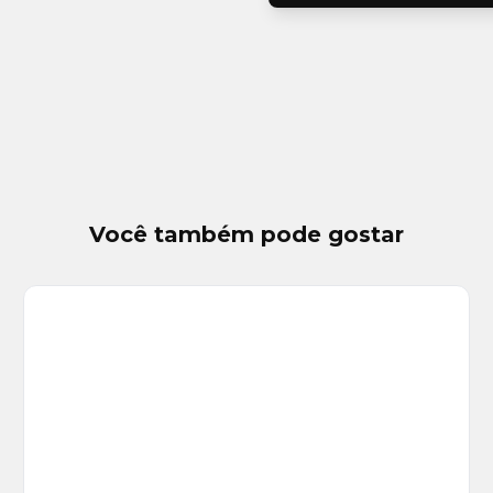
Você também pode gostar
Veja
Mais
+
3
foto
s