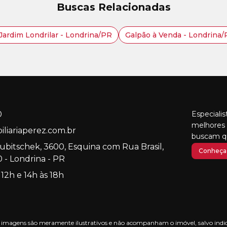
Buscas Relacionadas
Jardim Londrilar - Londrina/PR
Galpão à Venda - Londrina/
0
Especiali
melhores 
liariaperez.com.br
buscam qu
Kubitschek, 3600, Esquina com Rua Brasil,
Conheça 
 - Londrina - PR
 12h e 14h às 18h
nas imagens são meramente ilustrativos e não acompanham o imóvel, salvo indica