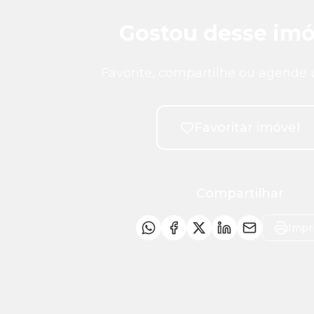
Gostou desse imó
Favorite, compartilhe ou agende 
Favoritar imóvel
Compartilhar
Impr