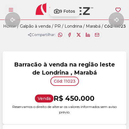
9
Fotos
Abrir menu
Home
/
Galpão à venda
/
PR
/
Londrina
/
Marabá
/
Cód. 11023
Compartilhar:
Barracão à venda na região leste
de Londrina , Marabá
Cód: 11023
R$ 450.000
Venda
Reservamos o direito de alterar os valores informados sem aviso
prévio.