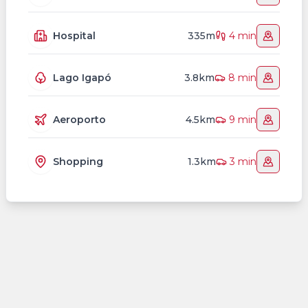
Hospital
335m
4 min
Lago Igapó
3.8km
8 min
Aeroporto
4.5km
9 min
Shopping
1.3km
3 min