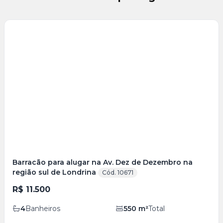
Veja
Mais
+
35
foto
s
Barracão para alugar na Av. Dez de Dezembro na
região sul de Londrina
Cód. 10671
R$ 11.500
4
Banheiros
550
m²
Total