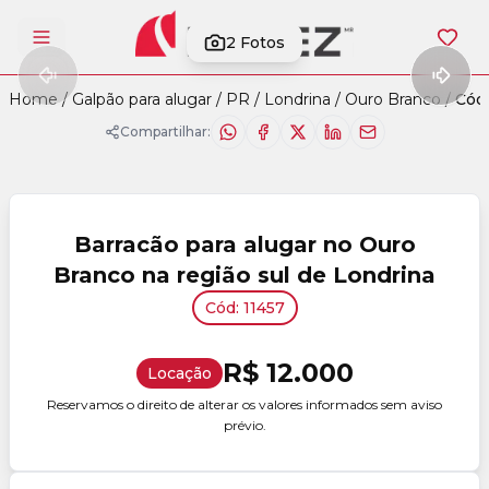
2
Fotos
Abrir menu
Home
/
Galpão para alugar
/
PR
/
Londrina
/
Ouro Branco
/
Cód.
Compartilhar:
Barracão para alugar no Ouro
Branco na região sul de Londrina
Cód: 11457
R$ 12.000
Locação
Reservamos o direito de alterar os valores informados sem aviso
prévio.