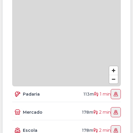
Padaria
113m
1 min
Mercado
178m
2 min
Escola
178m
2 min