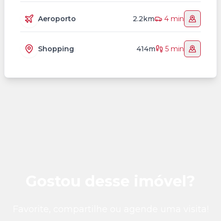
Aeroporto
2.2km
4 min
Shopping
414m
5 min
Gostou desse imóvel?
Favorite, compartilhe ou agende uma visita!