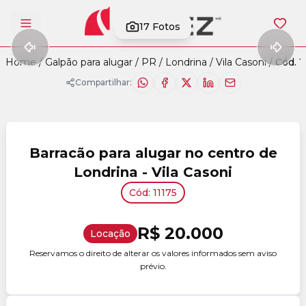
17
Fotos
Abrir menu
Home
/
Galpão para alugar
/
PR
/
Londrina
/
Vila Casoni
/
Cód. 1
Compartilhar:
Barracão para alugar no centro de
Londrina - Vila Casoni
Cód: 11175
R$ 20.000
Locação
Reservamos o direito de alterar os valores informados sem aviso
prévio.