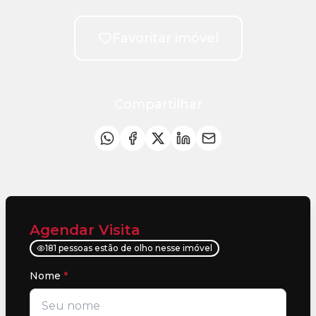
Favoritar imóvel
Compartilhar
Agendar Visita
181 pessoas estão de olho nesse imóvel
Nome
*