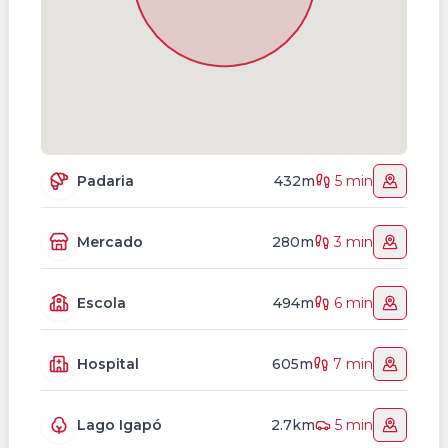
Padaria
432m
5 min
Mercado
280m
3 min
Escola
494m
6 min
Hospital
605m
7 min
Lago Igapó
2.7km
5 min