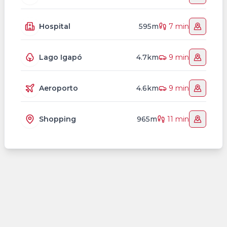
Hospital
595m
7 min
Lago Igapó
4.7km
9 min
Aeroporto
4.6km
9 min
Shopping
965m
11 min