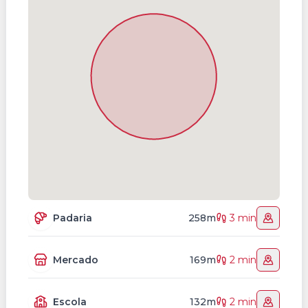
Padaria
258m
3 min
Mercado
169m
2 min
Escola
132m
2 min