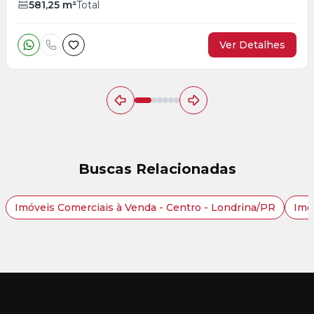
581,25
m²
Total
Ver Detalhes
Buscas Relacionadas
Imóveis Comerciais à Venda - Centro - Londrina/PR
Imó