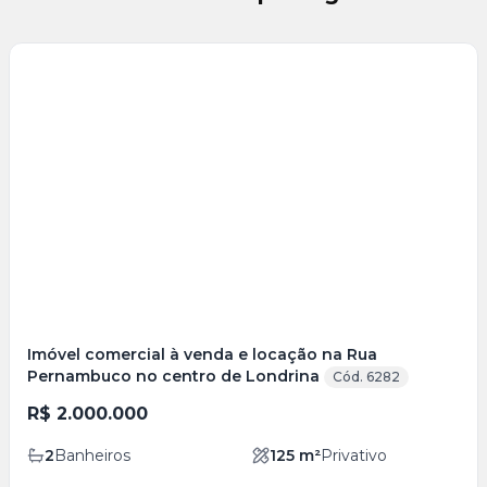
Veja
Mais
+
22
foto
s
Imóvel comercial à venda e locação na Rua
Pernambuco no centro de Londrina
Cód. 6282
R$ 2.000.000
2
Banheiros
125
m²
Privativo