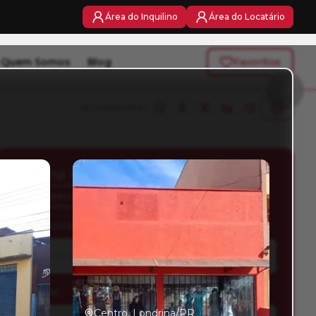
Área do Inquilino
Área do Locatário
Quem Somos
Blog
Favoritos
Compartilhar:
Solicite Mais Informações
141 pessoas estão de olho nesse imóvel
Nome completo
*
Telefone
*
Centro, Londrina/PR