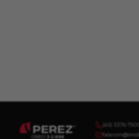
(43) 3376-750
falecom@imobi
CRECI
J-2.696