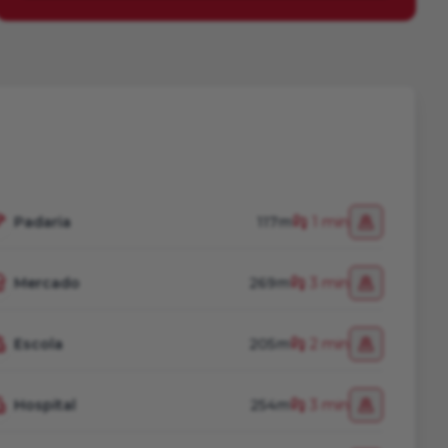
Padaria
117m
1 min
Mercado
269m
3 min
Escola
205m
2 min
Hospital
254m
3 min