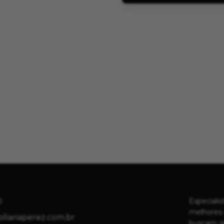
0
Especiali
melhores 
liariaperez.com.br
buscam qu