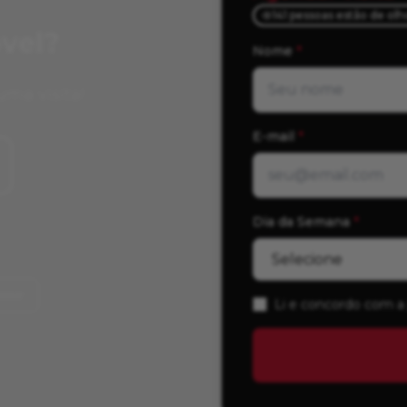
141 pessoas estão de ol
vel?
Nome
*
uma visita!
E-mail
*
Dia da Semana
*
imir
Li e concordo com a