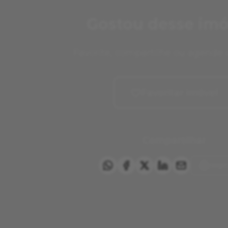
Gostou desse imó
Favorite, compartilhe ou agende 
Favoritar imóvel
Compartilhar
Impr