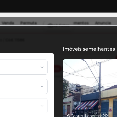
Venda
Permuta
Alugar
Lançamentos
Anuncie
42
Fotos
o
/
Cód. 11586
Imóveis semelhantes
 no centro
R$ 1.500.000
Venda
Reservamos o direito de alterar os valores
informados sem aviso prévio.
270 m²
Total
Centro, Londrina/PR