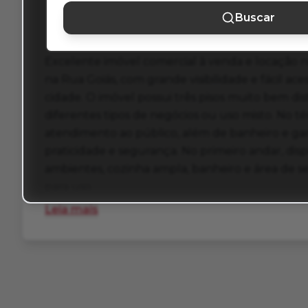
Buscar
Copa
Cozinha
Excelente imóvel comercial à venda e locação n
na Rua Goiás, com grande visibilidade e fácil aces
cidade. O imóvel possui três pisos muito bem dis
diferentes tipos de negócios ou uso misto. No t
atendimento ao público, além de banheiro e gar
praticidade e segurança. No primeiro andar, dis
ambientes, cozinha ampla, banheiro e área de s
para uso...
Leia mais