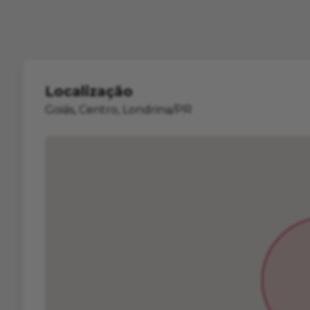
Localização
Goiás, Centro, Londrina/PR