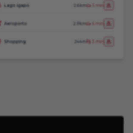
Lago Igapó
2.6km
5 min
Aeroporto
2.9km
6 min
Shopping
244m
3 min