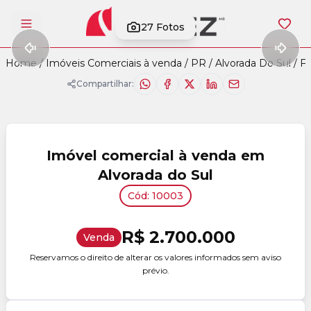
27
Fotos
Abrir menu
Home
/
Imóveis Comerciais à venda
/
PR
/
Alvorada Do Sul
/
Fl
Compartilhar:
Imóvel comercial à venda em
Alvorada do Sul
Cód: 10003
R$ 2.700.000
Venda
Reservamos o direito de alterar os valores informados sem aviso
prévio.