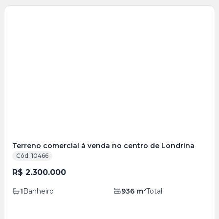
Veja
Mais
+
2
foto
s
Terreno comercial à venda no centro de Londrina
Cód. 10466
R$ 2.300.000
1
Banheiro
936
m²
Total