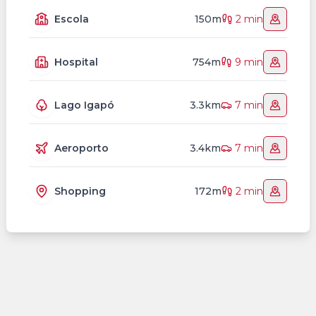
Escola
150m
2 min
Hospital
754m
9 min
Lago Igapó
3.3km
7 min
Aeroporto
3.4km
7 min
Shopping
172m
2 min