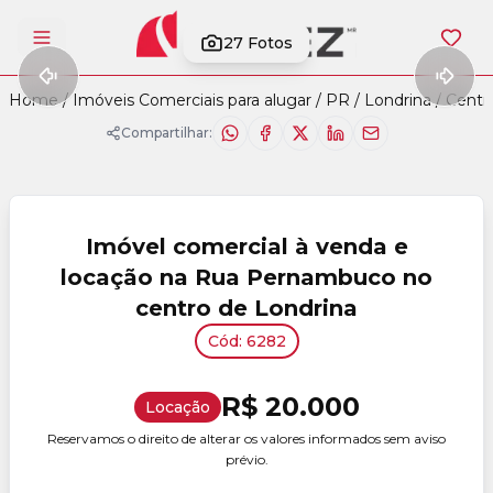
27
Fotos
Abrir menu
Home
/
Imóveis Comerciais para alugar
/
PR
/
Londrina
/
Centr
Compartilhar:
Imóvel comercial à venda e
locação na Rua Pernambuco no
centro de Londrina
Cód: 6282
R$ 20.000
Locação
Reservamos o direito de alterar os valores informados sem aviso
prévio.