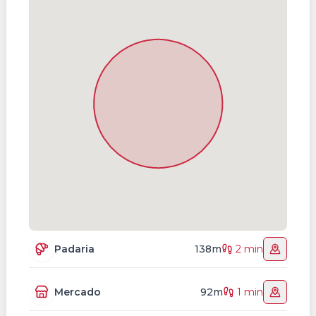
Padaria
138m
2 min
Mercado
92m
1 min