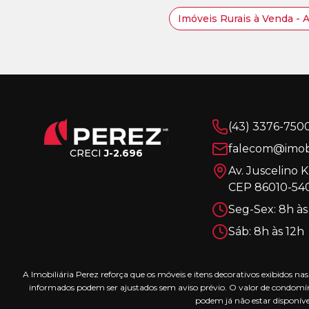
Imóveis Rurais à Venda - 
(43) 3376-750
falecom@imobi
CRECI
J-2.696
Av. Juscelino 
CEP 86010-540
Seg-Sex: 8h às
Sáb: 8h às 12h
A Imobiliária Perez reforça que os móveis e itens decorativos exibidos 
informados podem ser ajustados sem aviso prévio. O valor de condomín
podem já não estar disponíve