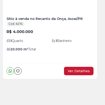
Sítio à venda no Recanto da Onça, Assaí/PR
Cód. 6274
R$ 4.000.000
1
Quarto
1
Banheiro
20.000
m²
Total
Ver Detalhes