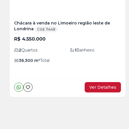
Chácara à venda no Limoeiro região leste de
Londrina
Cód. 11448
R$ 4.550.000
2
Quartos
1
Banheiro
36.300
m²
Total
Ver Detalhes