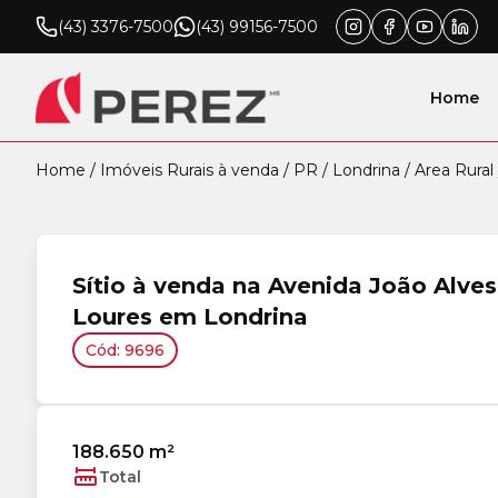
(43) 3376-7500
(43) 99156-7500
Home
Home
/
Imóveis Rurais à venda
/
PR
/
Londrina
/
Area Rural
Sítio à venda na Avenida João Alve
Loures em Londrina
Cód: 9696
188.650 m²
Total