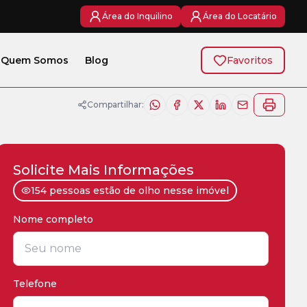
Área do Inquilino
Área do Locatário
Quem Somos
Blog
Favoritos
Compartilhar:
Solicite Mais Informações
154 pessoas estão de olho nesse imóvel
Nome completo
*
Telefone
*