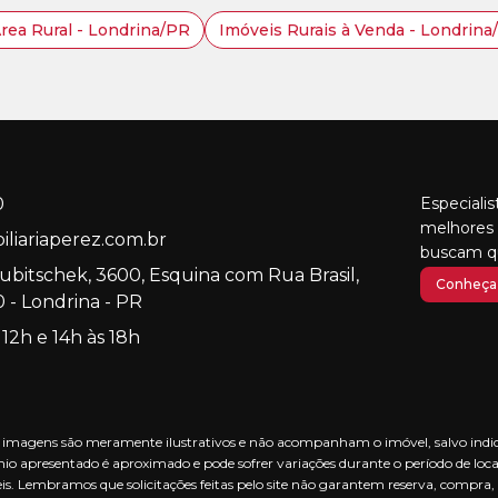
Area Rural - Londrina/PR
Imóveis Rurais à Venda - Londrina
0
Especiali
melhores 
liariaperez.com.br
buscam qu
Kubitschek, 3600, Esquina com Rua Brasil,
Conheça 
 - Londrina - PR
 12h e 14h às 18h
nas imagens são meramente ilustrativos e não acompanham o imóvel, salvo indica
io apresentado é aproximado e pode sofrer variações durante o período de loca
is. Lembramos que solicitações feitas pelo site não garantem reserva, compra,