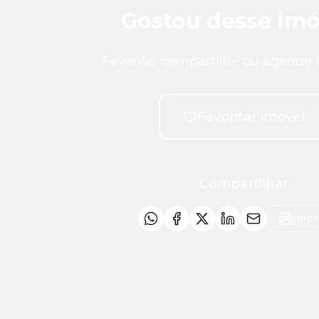
Gostou desse imó
Favorite, compartilhe ou agende 
Favoritar imóvel
Compartilhar
Impr