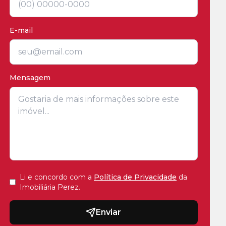
E-mail
Mensagem
Li e concordo com a
Política de Privacidade
da
Imobiliária Perez
.
Enviar