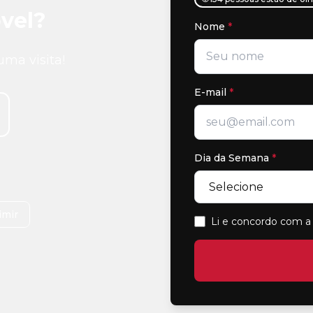
vel?
Nome
*
uma visita!
E-mail
*
Dia da Semana
*
imir
Li e concordo com a