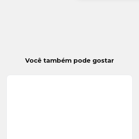
Você também pode gostar
Veja
Mais
+
17
foto
s