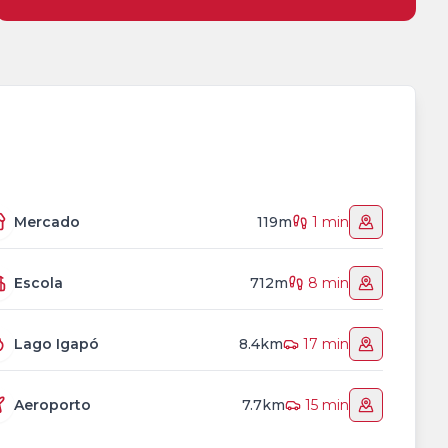
Mercado
119m
1 min
Escola
712m
8 min
Lago Igapó
8.4km
17 min
Aeroporto
7.7km
15 min