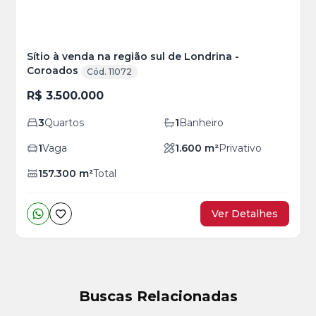
Sítio à venda na região sul de Londrina -
Coroados
Cód. 11072
R$ 3.500.000
3
Quartos
1
Banheiro
1
Vaga
1.600
m²
Privativo
157.300
m²
Total
Ver Detalhes
Buscas Relacionadas