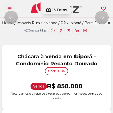
23
Fotos
Abrir menu
Home
/
Imóveis Rurais à venda
/
PR
/
Ibiporã
/
Barra Do Jacuti
Compartilhar:
Chácara à venda em Ibiporã -
Condomínio Recanto Dourado
Cód: 9196
R$ 850.000
Venda
Reservamos o direito de alterar os valores informados sem aviso
prévio.