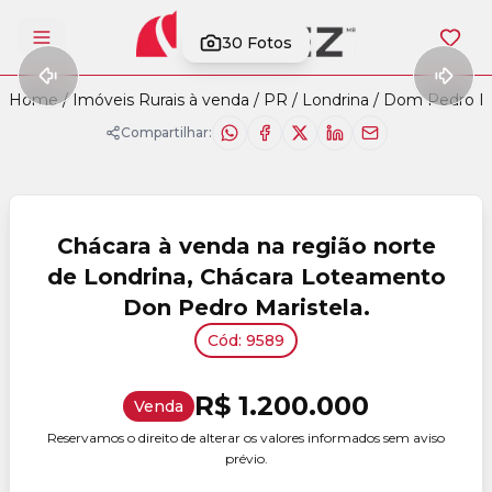
30
Fotos
Abrir menu
Home
/
Imóveis Rurais à venda
/
PR
/
Londrina
/
Dom Pedro I
Compartilhar:
Chácara à venda na região norte
de Londrina, Chácara Loteamento
Don Pedro Maristela.
Cód: 9589
R$ 1.200.000
Venda
Reservamos o direito de alterar os valores informados sem aviso
prévio.