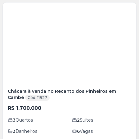
Veja
Mais
+
34
foto
s
Chácara à venda no Recanto dos Pinheiros em
Cambé
Cód. 11927
R$ 1.700.000
3
Quartos
2
Suítes
3
Banheiros
6
Vagas