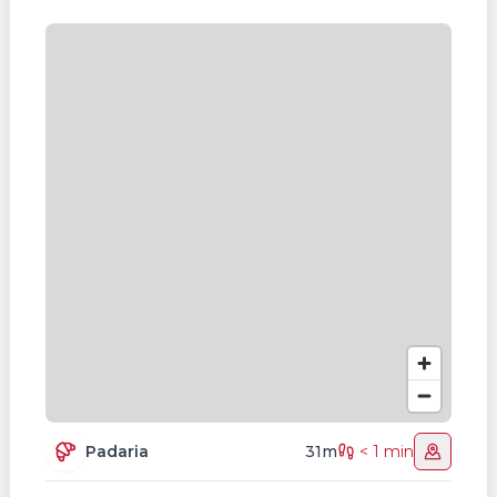
Padaria
31m
< 1 min