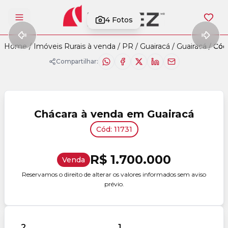
4
Fotos
Abrir menu
Home
/
Imóveis Rurais à venda
/
PR
/
Guairacá
/
Guairacá
/
Cód.
Compartilhar:
Chácara à venda em Guairacá
Cód: 11731
R$ 1.700.000
Venda
Reservamos o direito de alterar os valores informados sem aviso
prévio.
2
1