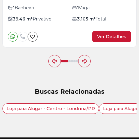
1
Banheiro
1
Vaga
39,46
m²
Privativo
3.105
m²
Total
Ver Detalhes
Buscas Relacionadas
Loja para Alugar - Centro - Londrina/PR
Loja para Aluga