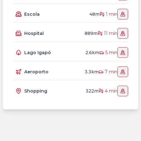
Escola
48m
1 min
Hospital
889m
11 min
Lago Igapó
2.6km
5 min
Aeroporto
3.3km
7 min
Shopping
322m
4 min