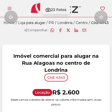
23
Fotos
Abrir menu
Home
/
Loja para alugar
/
PR
/
Londrina
/
Centro
/
Cód. 4343
Compartilhar:
Imóvel comercial para alugar na
Rua Alagoas no centro de
Londrina
Cód: 4343
R$ 2.600
Locação
Reservamos o direito de alterar os valores informados sem aviso
prévio.