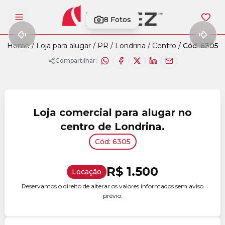
8
Fotos
Abrir menu
Home
/
Loja para alugar
/
PR
/
Londrina
/
Centro
/
Cód. 6305
Compartilhar:
Loja comercial para alugar no
centro de Londrina.
Cód: 6305
R$ 1.500
Locação
Reservamos o direito de alterar os valores informados sem aviso
prévio.