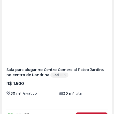
Veja
Mais
+
5
foto
s
Sala para alugar no Centro Comercial Pateo Jardins
no centro de Londrina
Cód. 11119
R$ 1.500
30
m²
Privativo
30
m²
Total