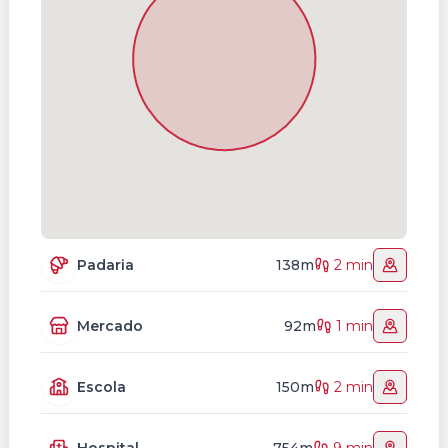
Padaria
138m
2 min
Mercado
92m
1 min
Escola
150m
2 min