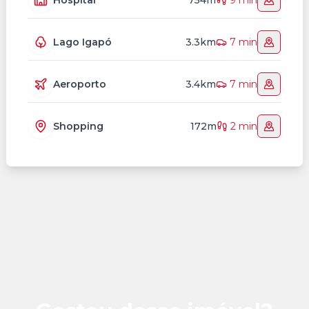
Hospital
754m
9 min
Lago Igapó
3.3km
7 min
Aeroporto
3.4km
7 min
Shopping
172m
2 min