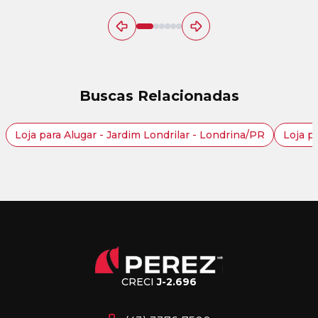
Buscas Relacionadas
Loja para Alugar - Jardim Londrilar - Londrina/PR
Loja p
CRECI
J-2.696