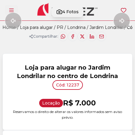
4
Fotos
Abrir menu
Home
/
Loja para alugar
/
PR
/
Londrina
/
Jardim Londrilar
/
Cód
Compartilhar:
Loja para alugar no Jardim
Londrilar no centro de Londrina
Cód: 12237
R$ 7.000
Locação
Reservamos o direito de alterar os valores informados sem aviso
prévio.