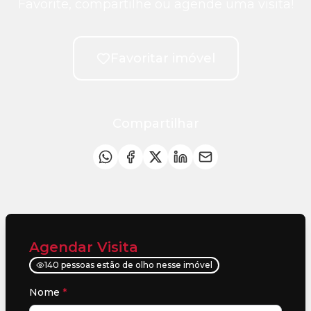
Favorite, compartilhe ou agende uma visita!
Favoritar imóvel
Compartilhar
Agendar Visita
140 pessoas estão de olho nesse imóvel
Nome
*