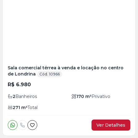
Veja
Mais
+
4
foto
s
Sala comercial térrea à venda e locação no centro
de Londrina
Cód. 10966
R$ 6.980
2
Banheiros
170
m²
Privativo
271
m²
Total
Ver Detalhes