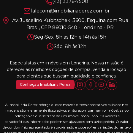
(43) 3376-7500
falecom@imobiliariaperez.com.br
Av. Juscelino Kubitschek, 3600, Esquina com Rua
Brasil, CEP 86010-540 - Londrina - PR
Seg-Sex: 8h às 12h e 14h às 18h
Sáb: 8h às 12h
Especialistas em imóveis em Londrina. Nossa missão é
oferecer as melhores opções de compra, venda e locação
para clientes que buscam qualidade e confiança.
Conheça a Imobiliária Perez
A Imobiliária Perez reforça que os móveis e itens decorativos exibidos nas
imagens são meramente ilustrativos e não acompanham o imóvel, salvo
indicação de que se trata de um imóvel mobiliado. Os valores e
características informados podem ser ajustados sem aviso prévio. O valor
de condomínio apresentado é aproximado e pode sofrer variações durante o
período de locação. Devido à alta rotatividade do mercado, alguns imóveis