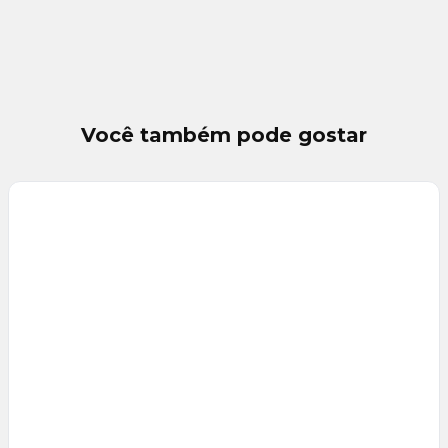
Você também pode gostar
Veja
Mais
+
5
foto
s