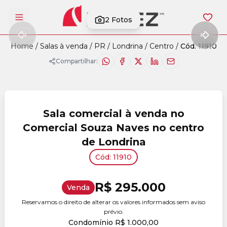
2
Fotos
Abrir menu
Home
/
Salas à venda
/
PR
/
Londrina
/
Centro
/
Cód. 11910
Compartilhar:
Sala comercial à venda no
Comercial Souza Naves no centro
de Londrina
Cód: 11910
R$ 295.000
Venda
Reservamos o direito de alterar os valores informados sem aviso
prévio.
Condomínio R$ 1.000,00