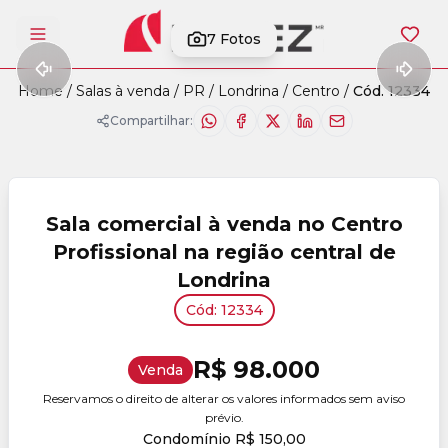
7
Fotos
Abrir menu
Home
/
Salas à venda
/
PR
/
Londrina
/
Centro
/
Cód. 12334
Compartilhar:
Sala comercial à venda no Centro
Profissional na região central de
Londrina
Cód: 12334
R$ 98.000
Venda
Reservamos o direito de alterar os valores informados sem aviso
prévio.
Condomínio R$ 150,00