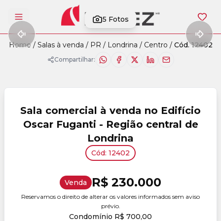
5
Fotos
Abrir menu
Home
/
Salas à venda
/
PR
/
Londrina
/
Centro
/
Cód. 12402
Compartilhar:
Sala comercial à venda no Edifício
Oscar Fuganti - Região central de
Londrina
Cód: 12402
R$ 230.000
Venda
Reservamos o direito de alterar os valores informados sem aviso
prévio.
Condomínio R$ 700,00