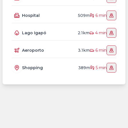
Hospital
509m
6 min
Lago Igapó
2.1km
4 min
Aeroporto
3.1km
6 min
Shopping
389m
5 min