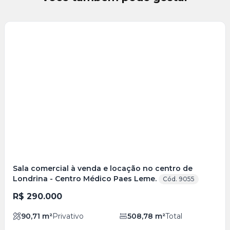
Veja
Mais
+
21
foto
s
Sala comercial à venda e locação no centro de
Londrina - Centro Médico Paes Leme.
Cód. 9055
R$ 290.000
90,71
m²
Privativo
508,78
m²
Total