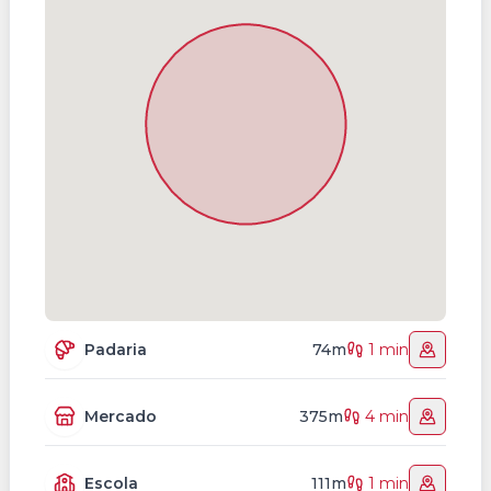
Padaria
74m
1 min
Mercado
375m
4 min
Escola
111m
1 min