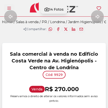
14
Fotos
Abrir menu
Home
/
Salas à venda
/
PR
/
Londrina
/
Jardim Higienópolis
/
Có
Compartilhar:
Sala comercial à venda no Edifício
Costa Verde na Av. Higienópolis -
Centro de Londrina
Cód: 9929
R$ 270.000
Venda
Reservamos o direito de alterar os valores informados sem aviso
prévio.