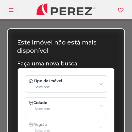
Abrir menu
Este imóvel não está mais
disponível
Faça uma nova busca
Tipo de Imóvel
Selecione
Em breve fotos
Cidade
Selecione
Região
Selecione