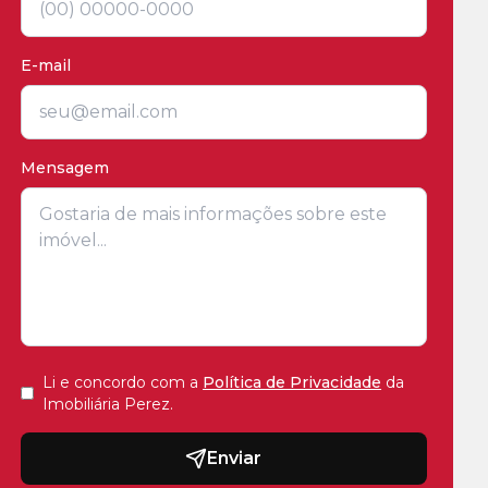
E-mail
Mensagem
Li e concordo com a
Política de Privacidade
da
Imobiliária Perez
.
Enviar