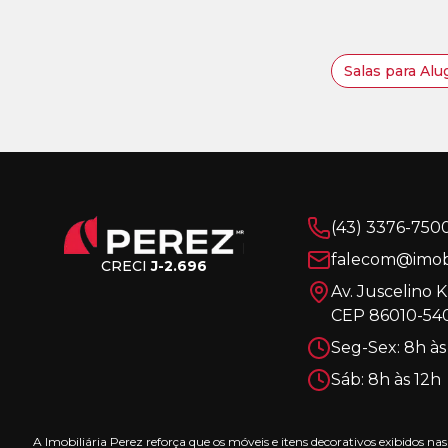
Salas para Alu
(43) 3376-750
falecom@imobi
CRECI
J-2.696
Av. Juscelino 
CEP 86010-540
Seg-Sex: 8h às
Sáb: 8h às 12h
A Imobiliária Perez reforça que os móveis e itens decorativos exibidos 