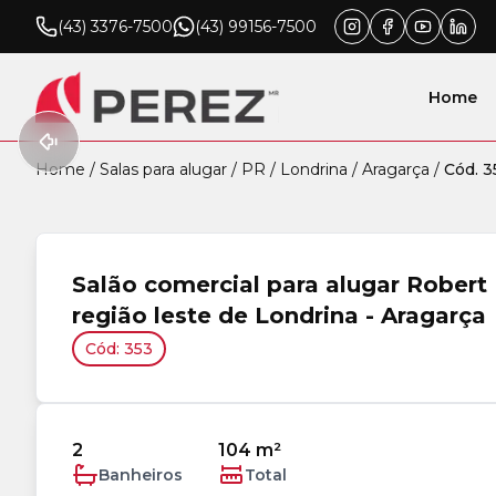
(43) 3376-7500
(43) 99156-7500
Home
Home
/
Salas para alugar
/
PR
/
Londrina
/
Aragarça
/
Cód. 3
Salão comercial para alugar Robert
região leste de Londrina - Aragarça
Cód: 353
2
104 m²
Banheiros
Total