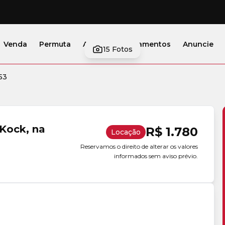
Venda
Permuta
Alugar
Lançamentos
Anuncie
15
Fotos
53
 Kock, na
R$ 1.780
Locação
Reservamos o direito de alterar os valores
informados sem aviso prévio.