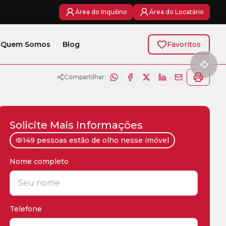
Área do Inquilino
Área do Locatário
Quem Somos
Blog
Favoritos
Compartilhar:
Solicite Mais Informações
149 pessoas estão de olho nesse imóvel
Nome completo
*
Telefone
*