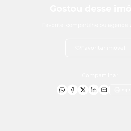
Gostou desse imó
Favorite, compartilhe ou agende 
Favoritar imóvel
Compartilhar
Impr