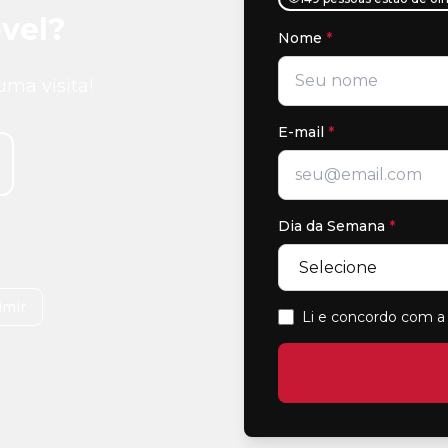
vel?
Nome
*
uma visita!
E-mail
*
Dia da Semana
*
imir
Li e concordo com a