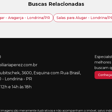
Buscas Relacionadas
gar - Aragarça - Londrina/PR
Salas para Alugar - Londrina/P
0
Especiali
melhores 
liariaperez.com.br
buscam qu
Kubitschek, 3600, Esquina com Rua Brasil,
Conheça 
 - Londrina - PR
 12h e 14h às 18h
nas imagens são meramente ilustrativos e não acompanham o imóvel, salvo indica