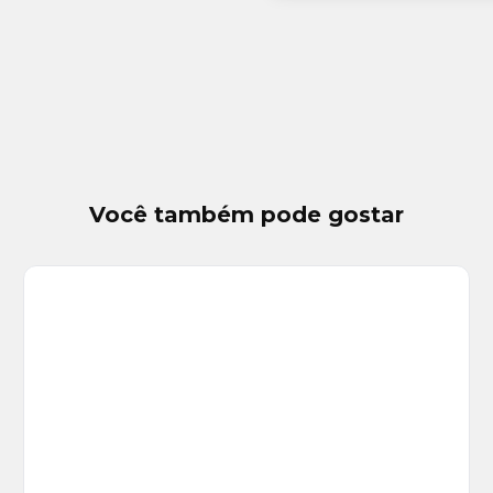
Você também pode gostar
Veja
Mais
+
8
foto
s