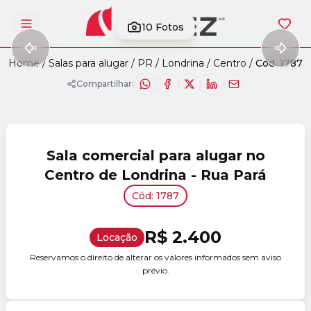
10
Fotos
Abrir menu
Home
/
Salas para alugar
/
PR
/
Londrina
/
Centro
/
Cód. 1787
Compartilhar:
Sala comercial para alugar no
Centro de Londrina - Rua Pará
Cód: 1787
R$ 2.400
Locação
Reservamos o direito de alterar os valores informados sem aviso
prévio.