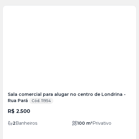
Veja
Mais
+
5
foto
s
Sala comercial para alugar no centro de Londrina -
Rua Pará
Cód. 11954
R$ 2.500
2
Banheiros
100
m²
Privativo