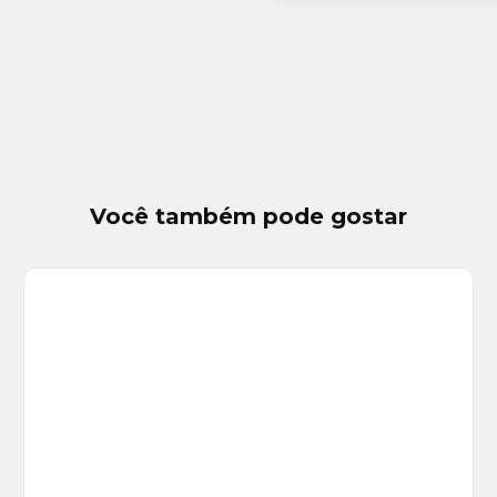
Você também pode gostar
Veja
Mais
+
31
foto
s