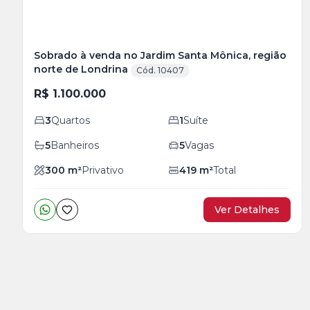
Sobrado à venda no Jardim Santa Mônica, região
norte de Londrina
Cód. 10407
R$ 1.100.000
3
Quartos
1
Suíte
5
Banheiros
5
Vagas
300
m²
Privativo
419
m²
Total
Ver Detalhes