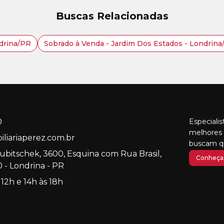
Buscas Relacionadas
ndrina/PR
Sobrado à Venda - Jardim Dos Estados - Londrin
0
Especiali
melhores 
liariaperez.com.br
buscam qu
Kubitschek, 3600, Esquina com Rua Brasil,
Conheça 
 - Londrina - PR
 12h e 14h às 18h