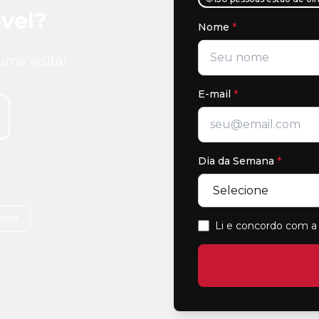
vel?
Nome
*
uma visita!
E-mail
*
Dia da Semana
*
imir
Li e concordo com a