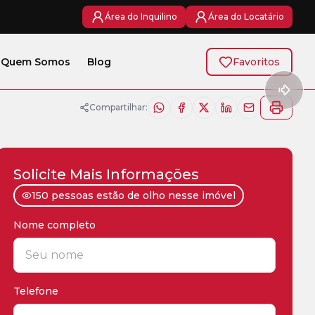
Área do Inquilino
Área do Locatário
Quem Somos
Blog
Favoritos
Compartilhar:
Solicite Mais Informações
150 pessoas estão de olho nesse imóvel
Nome completo
*
Telefone
*