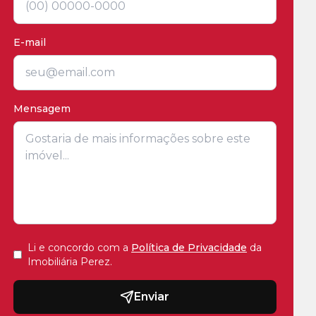
E-mail
Mensagem
Li e concordo com a
Política de Privacidade
da
Imobiliária Perez
.
Enviar