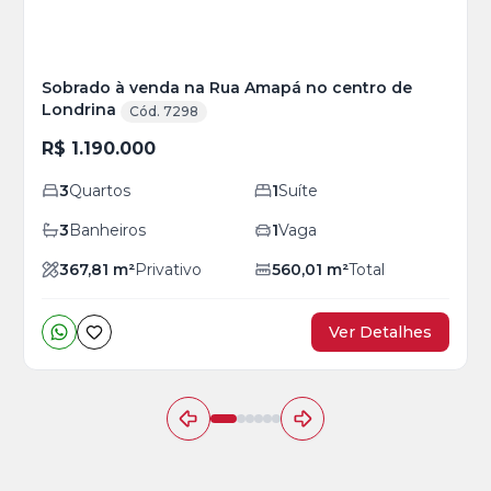
Sobrado à venda na Rua Amapá no centro de
Londrina
Cód. 7298
R$ 1.190.000
3
Quartos
1
Suíte
3
Banheiros
1
Vaga
367,81
m²
Privativo
560,01
m²
Total
Ver Detalhes