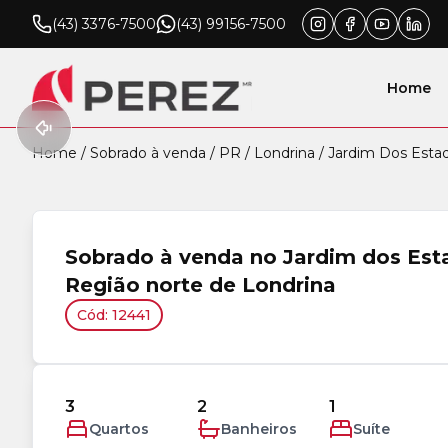
(43) 3376-7500
(43) 99156-7500
Home
Home
/
Sobrado à venda
/
PR
/
Londrina
/
Jardim Dos Esta
Sobrado à venda no Jardim dos Est
Região norte de Londrina
Cód: 12441
3
2
1
Quartos
Banheiros
Suíte