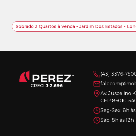
Sobrado 3 Quartos à Venda - Jardim Dos Estados - Lo
(43) 3376-750
falecom@imobi
CRECI
J-2.696
Av. Juscelino 
CEP 86010-540
Seg-Sex: 8h às
Sáb: 8h às 12h