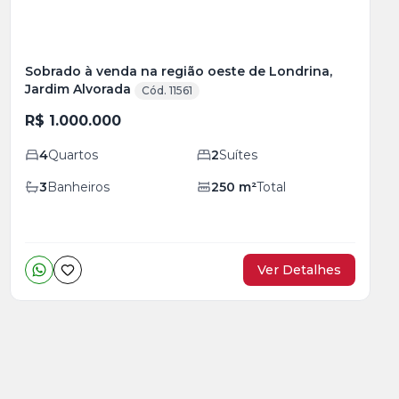
Sobrado à venda na região oeste de Londrina,
Jardim Alvorada
Cód. 11561
R$ 1.000.000
4
Quartos
2
Suítes
3
Banheiros
250
m²
Total
Ver Detalhes