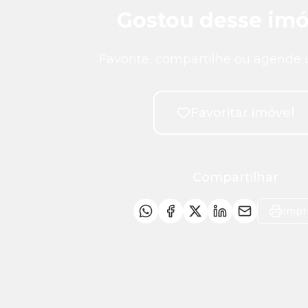
Gostou desse imó
Favorite, compartilhe ou agende 
Favoritar imóvel
Compartilhar
Impr