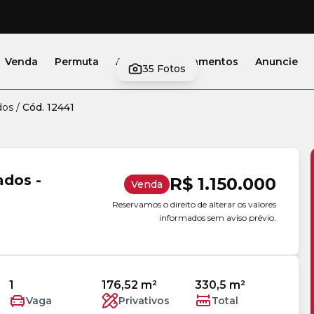
Venda
Permuta
Alugar
Lançamentos
Anuncie
35
Fotos
dos
/
Cód. 12441
ados -
R$ 1.150.000
Venda
Reservamos o direito de alterar os valores
informados sem aviso prévio.
1
176,52 m²
330,5 m²
Vaga
Privativos
Total