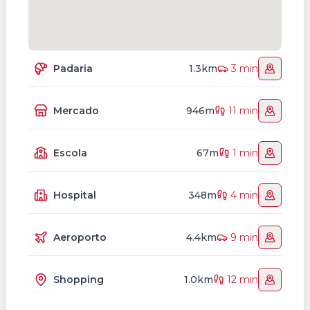
Padaria
1.3km
3 min
Mercado
946m
11 min
Escola
67m
1 min
Hospital
348m
4 min
Aeroporto
4.4km
9 min
Shopping
1.0km
12 min