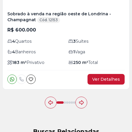
Sobrado à venda na região oeste de Londrina -
Champagnat
Cód. 12153
R$ 600.000
4
Quartos
3
Suítes
4
Banheiros
1
Vaga
183
m²
Privativo
250
m²
Total
Ver Detalhes
Buscas Relacionadas