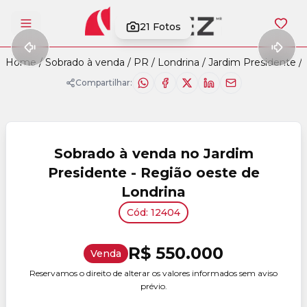
21
Fotos
Abrir menu
Home
/
Sobrado à venda
/
PR
/
Londrina
/
Jardim Presidente
/
Compartilhar:
Sobrado à venda no Jardim
Presidente - Região oeste de
Londrina
Cód: 12404
R$ 550.000
Venda
Reservamos o direito de alterar os valores informados sem aviso
prévio.