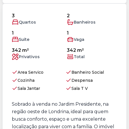
3
2
Quartos
Banheiros
1
1
Suíte
Vaga
342 m²
342 m²
Privativos
Total
Area Servico
Banheiro Social
Cozinha
Despensa
Sala Jantar
Sala T V
Sobrado à venda no Jardim Presidente, na
região oeste de Londrina, ideal para quem
busca conforto, espaço e uma excelente
localização para viver com a família. O imóvel