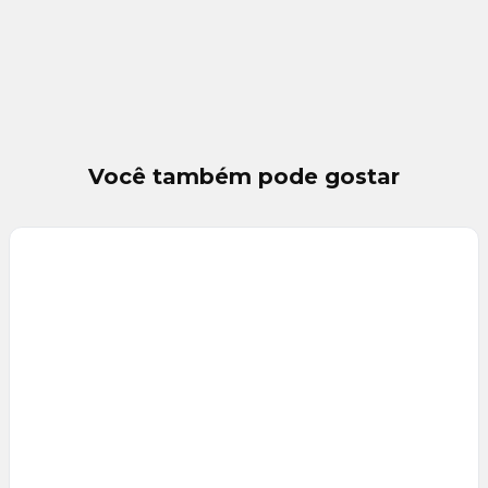
Você também pode gostar
Veja
Mais
+
10
foto
s