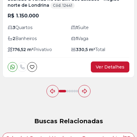
norte de Londrina
Cód. 12441
R$ 1.150.000
3
Quartos
1
Suíte
2
Banheiros
1
Vaga
176,52
m²
Privativo
330,5
m²
Total
Ver Detalhes
Buscas Relacionadas