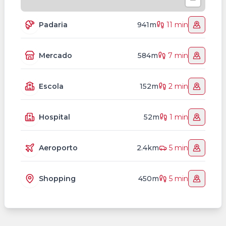
Padaria
941m
11 min
Mercado
584m
7 min
Escola
152m
2 min
Hospital
52m
1 min
Aeroporto
2.4km
5 min
Shopping
450m
5 min