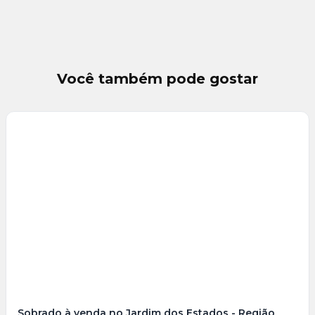
Você também pode gostar
Veja
Mais
+
30
foto
s
Sobrado à venda no Jardim dos Estados - Região