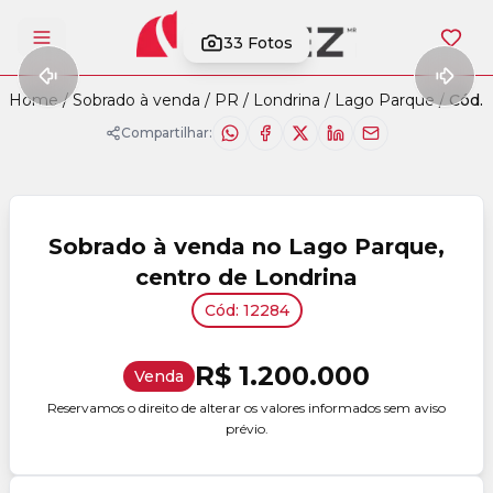
33
Fotos
Abrir menu
Home
/
Sobrado à venda
/
PR
/
Londrina
/
Lago Parque
/
Cód. 
Compartilhar:
Sobrado à venda no Lago Parque,
centro de Londrina
Cód: 12284
R$ 1.200.000
Venda
Reservamos o direito de alterar os valores informados sem aviso
prévio.