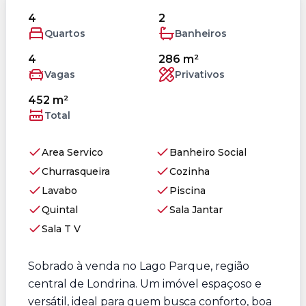
4
2
Quartos
Banheiros
4
286 m²
Vagas
Privativos
452 m²
Total
Area Servico
Banheiro Social
Churrasqueira
Cozinha
Lavabo
Piscina
Quintal
Sala Jantar
Sala T V
Sobrado à venda no Lago Parque, região
central de Londrina. Um imóvel espaçoso e
versátil, ideal para quem busca conforto, boa