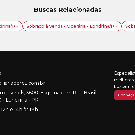
Buscas Relacionadas
ndrina/PR
Sobrado à Venda - Operária - Londrina/PR
Sobr
0
Especiali
melhores 
liariaperez.com.br
buscam qu
Kubitschek, 3600, Esquina com Rua Brasil,
Conheça 
 - Londrina - PR
 12h e 14h às 18h