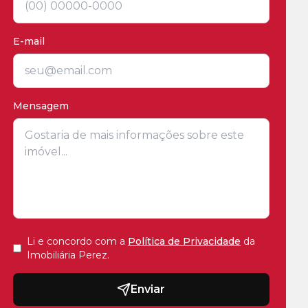
E-mail
Mensagem
Li e concordo com a
Política de Privacidade
da
Imobiliária Perez
.
Enviar