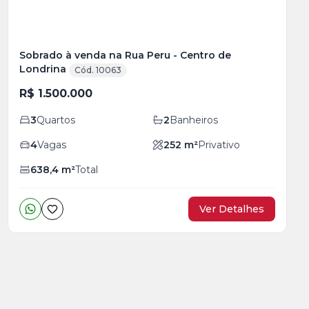
Sobrado à venda na Rua Peru - Centro de
Londrina
Cód. 10063
R$ 1.500.000
3
Quartos
2
Banheiros
4
Vagas
252
m²
Privativo
638,4
m²
Total
Ver Detalhes