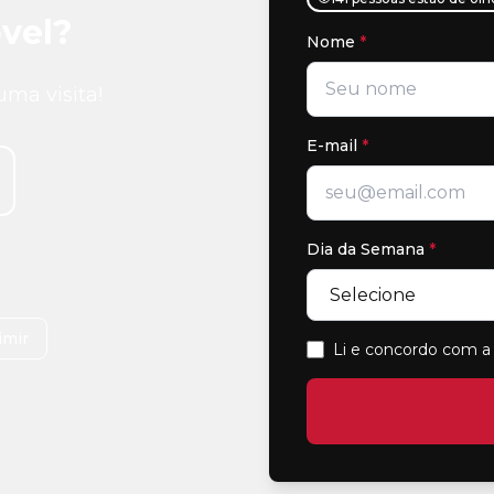
vel?
Nome
*
uma visita!
E-mail
*
Dia da Semana
*
imir
Li e concordo com a