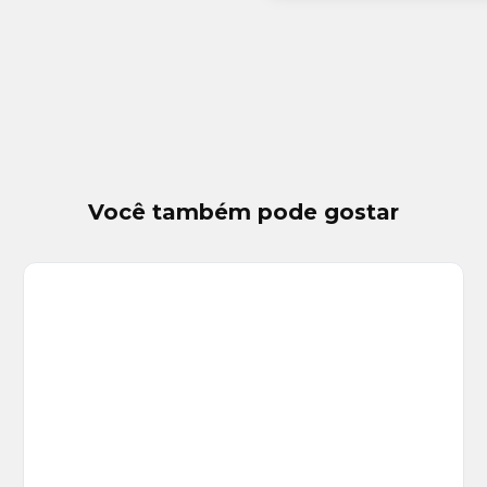
Você também pode gostar
Veja
Mais
+
22
foto
s