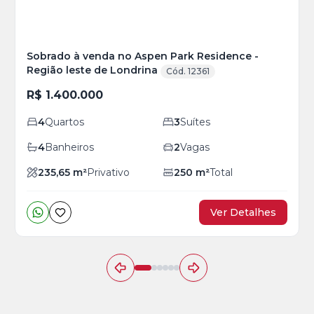
Sobrado à venda no Aspen Park Residence -
Região leste de Londrina
Cód. 12361
R$ 1.400.000
4
Quartos
3
Suítes
4
Banheiros
2
Vagas
235,65
m²
Privativo
250
m²
Total
Ver Detalhes