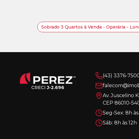
Sobrado 3 Quartos à Venda - Operária - Lo
(43) 3376-750
falecom@imobi
CRECI
J-2.696
Av. Juscelino 
CEP 86010-540
Seg-Sex: 8h às
Sáb: 8h às 12h