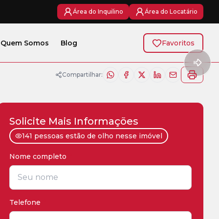
Área do Inquilino
Área do Locatário
Quem Somos
Blog
Favoritos
Compartilhar:
Solicite Mais Informações
141 pessoas estão de olho nesse imóvel
Nome completo
*
Telefone
*