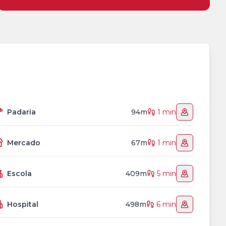
Padaria
94m
1 min
Mercado
67m
1 min
Escola
409m
5 min
Hospital
498m
6 min