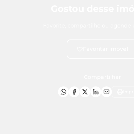
Gostou desse imó
Favorite, compartilhe ou agende 
Favoritar imóvel
Compartilhar
Impr