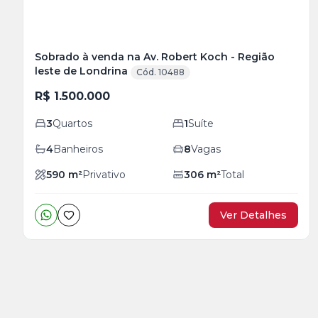
Sobrado à venda na Av. Robert Koch - Região
leste de Londrina
Cód. 10488
R$ 1.500.000
3
Quartos
1
Suíte
4
Banheiros
8
Vagas
590
m²
Privativo
306
m²
Total
Ver Detalhes