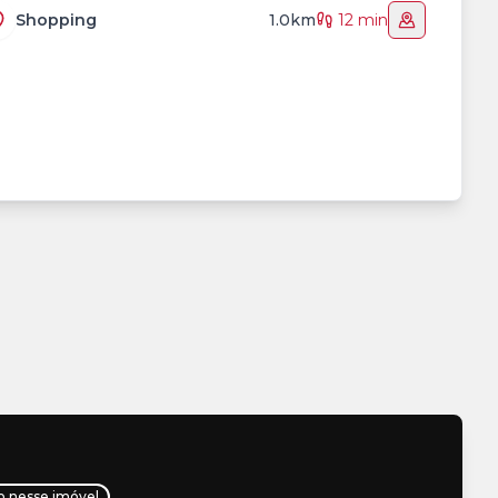
Shopping
1.0km
12 min
ho nesse imóvel