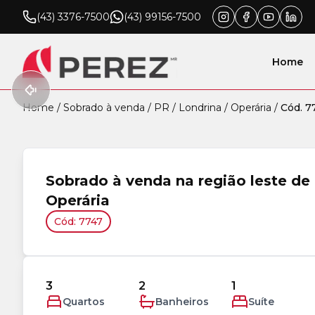
(43) 3376-7500
(43) 99156-7500
Home
Home
/
Sobrado à venda
/
PR
/
Londrina
/
Operária
/
Cód. 7
Sobrado à venda na região leste de 
Operária
Cód: 7747
3
2
1
Quartos
Banheiros
Suíte