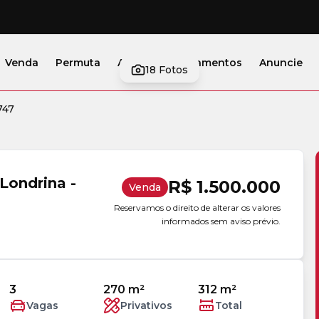
Venda
Permuta
Alugar
Lançamentos
Anuncie
18
Fotos
747
Londrina -
R$ 1.500.000
Venda
Reservamos o direito de alterar os valores
informados sem aviso prévio.
3
270 m²
312 m²
Vagas
Privativos
Total